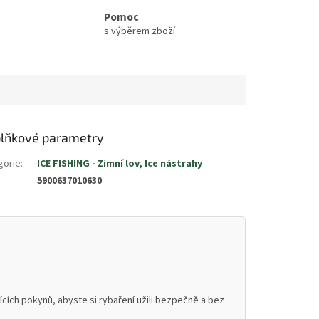
Pomoc
s výběrem zboží
lňkové parametry
gorie
:
ICE FISHING - Zimní lov, Ice nástrahy
5900637010630
cích pokynů, abyste si rybaření užili bezpečně a bez