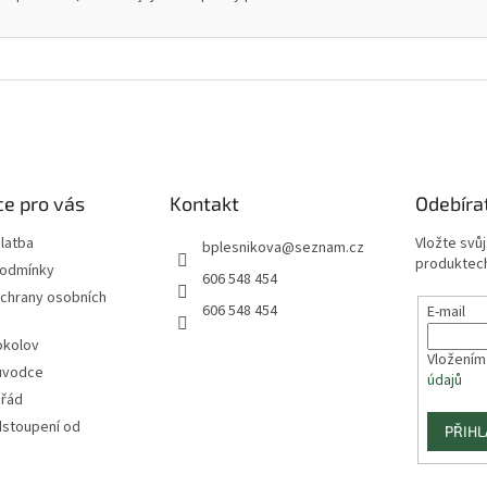
e pro vás
Kontakt
Odebíra
latba
Vložte svů
bplesnikova
@
seznam.cz
produktech
podmínky
606 548 454
chrany osobních
606 548 454
E-mail
okolov
Vložením
ůvodce
údajů
 řád
dstoupení od
PŘIHL