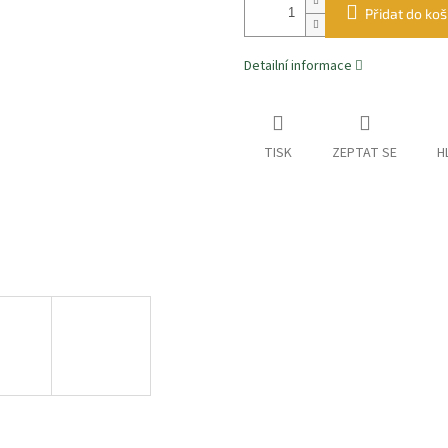
Přidat do koš
Detailní informace
TISK
ZEPTAT SE
H