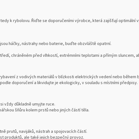
tedy k rybolovu. Řiďte se doporučeními výrobce, která zajišťují optimální
 jsou háčky, nástrahy nebo baterie, buďte obzvláště opatrní.
edí, chráněném před vlhkostí, extrémními teplotami a přímým sluncem, aby
vybavení z vodivých materiálů v blízkosti elektrických vedení nebo během 
podle doporučení a likvidujte je ekologicky, v souladu s místními předpisy.
 si vždy důkladně umyjte ruce.
ářskou šňůru kolem prstů nebo jiných částí těla.
ně prutů, navijáků, nástrah a spojovacích částí.
ost produktů, ale také jejich bezpečný provoz.