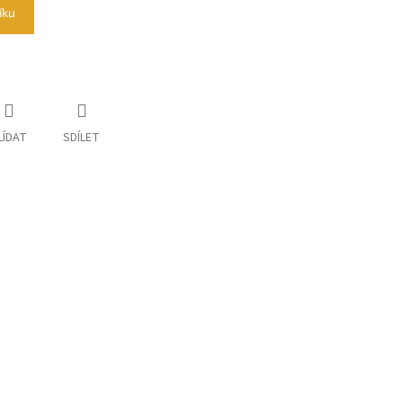
íku
LÍDAT
SDÍLET