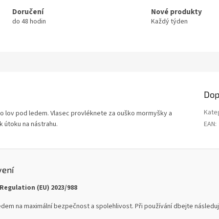
Doručení
Nové produkty
do 48 hodin
Každý týden
Dop
Kate
pro lov pod ledem. Vlasec provléknete za ouško mormyšky a
 k útoku na nástrahu.
EAN
:
vení
Regulation (EU) 2023/988
dem na maximální bezpečnost a spolehlivost. Při používání dbejte následují