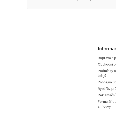
Z
á
p
a
t
Informac
í
Doprava a p
Obchodní 
Podmínky o
údajů
Prodejna S
Rybářův pr
Reklamační
Formulář o
smlouvy