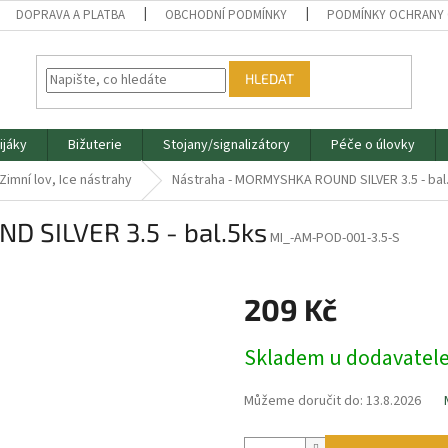
DOPRAVA A PLATBA
OBCHODNÍ PODMÍNKY
PODMÍNKY OCHRANY 
HLEDAT
ijáky
Bižuterie
Stojany/signalizátory
Péče o úlovky
 Zimní lov, Ice nástrahy
Nástraha - MORMYSHKA ROUND SILVER 3.5 - bal
 SILVER 3.5 - bal.5ks
MI_-AM-POD-001-3.5-S
209 Kč
Měrná
Skladem u dodavatel
cena:
Můžeme doručit do:
13.8.2026