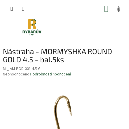
Přejít
NÁKUP
na
obsah
KOŠÍK
Nástraha - MORMYSHKA ROUND
GOLD 4.5 - bal.5ks
MI_-AM-POD-001-4.5-G
Průměrné
Neohodnoceno
Podrobnosti hodnocení
hodnocení
produktu
je
0,0
z
5
hvězdiček.