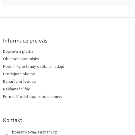
Z
á
p
a
Informace pro vás
t
Doprava a platba
í
Obchodní podmínky
Podmínky ochrany osobních údajů
Prodejna Sokolov
Rybářův průvodce
Reklamační řád
Formulář odstoupení od smlouvy
Kontakt
bplesnikova
@
seznam.cz