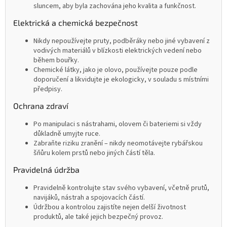
sluncem, aby byla zachována jeho kvalita a funkčnost.
Elektrická a chemická bezpečnost
Nikdy nepoužívejte pruty, podběráky nebo jiné vybavení z
vodivých materiálů v blízkosti elektrických vedení nebo
během bouřky.
Chemické látky, jako je olovo, používejte pouze podle
doporučení a likvidujte je ekologicky, v souladu s místními
předpisy.
Ochrana zdraví
Po manipulaci s nástrahami, olovem či bateriemi si vždy
důkladně umyjte ruce.
Zabraňte riziku zranění – nikdy neomotávejte rybářskou
šňůru kolem prstů nebo jiných částí těla.
Pravidelná údržba
Pravidelně kontrolujte stav svého vybavení, včetně prutů,
navijáků, nástrah a spojovacích částí.
Údržbou a kontrolou zajistíte nejen delší životnost
produktů, ale také jejich bezpečný provoz.