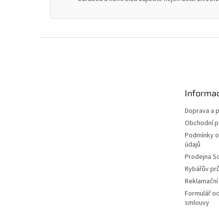
Z
á
p
a
t
Informac
í
Doprava a p
Obchodní 
Podmínky o
údajů
Prodejna S
Rybářův pr
Reklamační
Formulář o
smlouvy