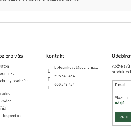
e pro vás
Kontakt
Odebíra
latba
Vložte svů
bplesnikova
@
seznam.cz
produktech
podmínky
606 548 454
chrany osobních
606 548 454
E-mail
okolov
Vložením
ůvodce
údajů
 řád
dstoupení od
PŘIHL