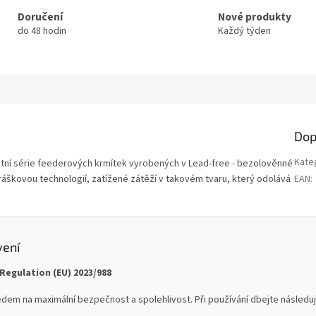
Doručení
Nové produkty
do 48 hodin
Každý týden
Dop
Kate
tní série feederových krmítek vyrobených v Lead-free - bezolověnné
ráškovou technologií, zatížené zátěží v takovém tvaru, který odolává
EAN
:
vení
Regulation (EU) 2023/988
dem na maximální bezpečnost a spolehlivost. Při používání dbejte následují