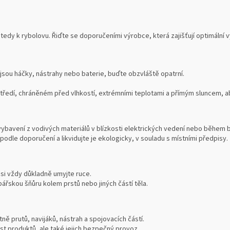
tedy k rybolovu. Řiďte se doporučeními výrobce, která zajišťují optimální
 jsou háčky, nástrahy nebo baterie, buďte obzvláště opatrní.
edí, chráněném před vlhkostí, extrémními teplotami a přímým sluncem, aby
vybavení z vodivých materiálů v blízkosti elektrických vedení nebo během 
podle doporučení a likvidujte je ekologicky, v souladu s místními předpisy.
 si vždy důkladně umyjte ruce.
ářskou šňůru kolem prstů nebo jiných částí těla.
ně prutů, navijáků, nástrah a spojovacích částí.
ost produktů, ale také jejich bezpečný provoz.