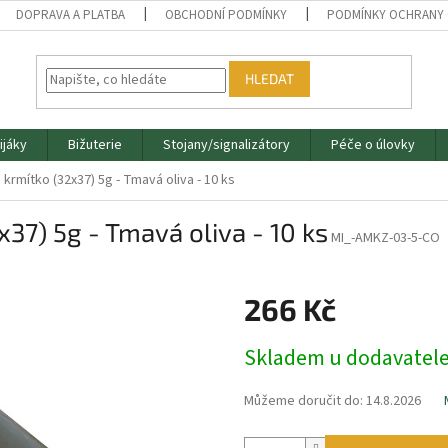
DOPRAVA A PLATBA
OBCHODNÍ PODMÍNKY
PODMÍNKY OCHRANY 
HLEDAT
ijáky
Bižuterie
Stojany/signalizátory
Péče o úlovky
krmítko (32x37) 5g - Tmavá oliva - 10 ks
37) 5g - Tmavá oliva - 10 ks
MI_-AMKZ-03-5-CO
266 Kč
Měrná
Skladem u dodavatel
cena:
Můžeme doručit do:
14.8.2026