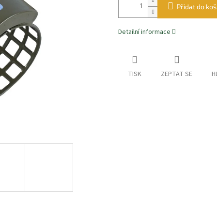
Přidat do koš
Detailní informace
TISK
ZEPTAT SE
H