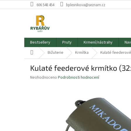
Přejít
606 548 454
bplesnikova@seznam.cz
na
obsah
Bestsellery
Pruty
Krmení/nástrahy
Nav
Domů
Bižuterie
Krmítka
Kulaté feederové 
Kulaté feederové krmítko (32x
Průměrné
Neohodnoceno
Podrobnosti hodnocení
hodnocení
produktu
je
0,0
z
5
hvězdiček.