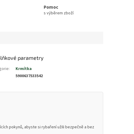
Pomoc
s výběrem zboží
lňkové parametry
gorie
:
Krmítka
5900637533542
cích pokynů, abyste si rybaření užili bezpečně a bez