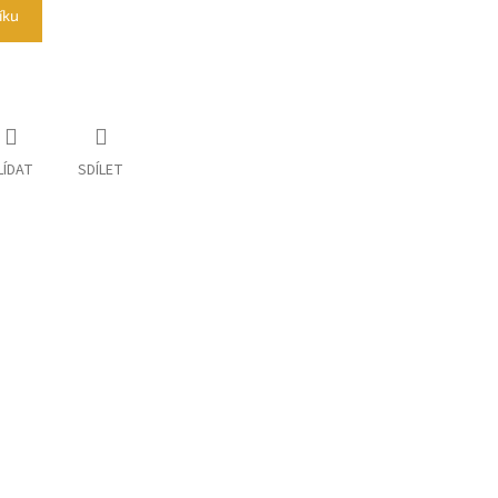
íku
LÍDAT
SDÍLET