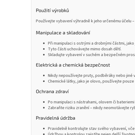
Použití výrobků
Používejte vybavení výhradně k jeho určenému účelu – 
Manipulace a skladování
Při manipulaci s ostrými a drobnými částmi, jako
Tyto části uchovávejte mimo dosah dětí.
Skladujte vybavení v suchém a bezpečném prostř
Elektrická a chemická bezpečnost
Nikdy nepoužívejte pruty, podběráky nebo jiné 
Chemické látky, jako je olovo, používejte pouze 
Ochrana zdraví
Po manipulaci s nástrahami, olovem či bateriemi
Zabraňte riziku zranění – nikdy neomotávejte ryb
Pravidelná údržba
Pravidelně kontrolujte stav svého vybavení, včet
Údržbou a kontrolou zajistíte nejen delší životn