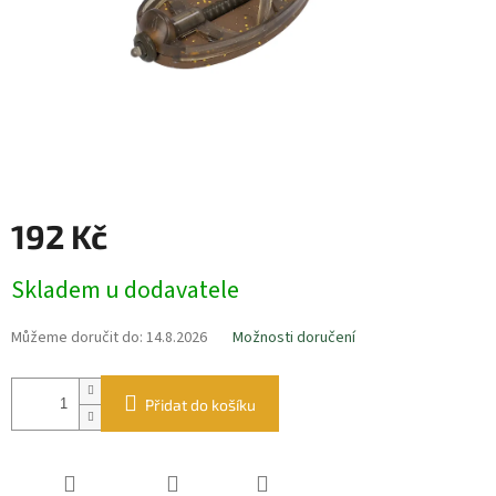
192 Kč
Měrná
Skladem u dodavatele
cena:
Můžeme doručit do:
14.8.2026
Možnosti doručení
Přidat do košíku