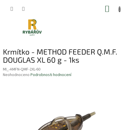
Přejít
NÁKUP
na
obsah
KOŠÍK
Krmítko - METHOD FEEDER Q.M.F.
DOUGLAS XL 60 g - 1ks
MI_-AMFN-QMF-2XL-60
Průměrné
Neohodnoceno
Podrobnosti hodnocení
hodnocení
produktu
je
0,0
z
5
hvězdiček.