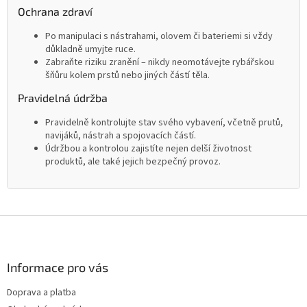
Ochrana zdraví
Po manipulaci s nástrahami, olovem či bateriemi si vždy
důkladně umyjte ruce.
Zabraňte riziku zranění – nikdy neomotávejte rybářskou
šňůru kolem prstů nebo jiných částí těla.
Pravidelná údržba
Pravidelně kontrolujte stav svého vybavení, včetně prutů,
navijáků, nástrah a spojovacích částí.
Údržbou a kontrolou zajistíte nejen delší životnost
produktů, ale také jejich bezpečný provoz.
Z
á
p
a
Informace pro vás
t
Doprava a platba
í