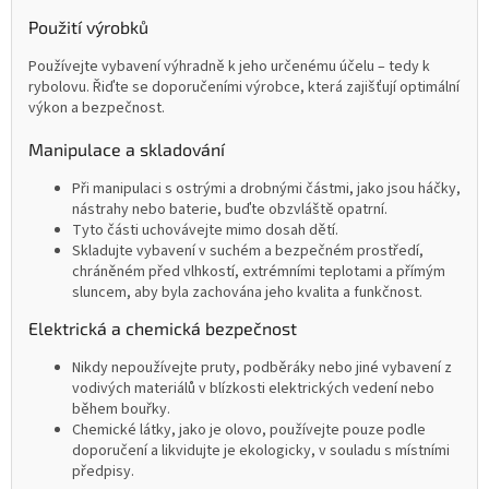
Použití výrobků
Používejte vybavení výhradně k jeho určenému účelu – tedy k
rybolovu. Řiďte se doporučeními výrobce, která zajišťují optimální
výkon a bezpečnost.
Manipulace a skladování
Při manipulaci s ostrými a drobnými částmi, jako jsou háčky,
nástrahy nebo baterie, buďte obzvláště opatrní.
Tyto části uchovávejte mimo dosah dětí.
Skladujte vybavení v suchém a bezpečném prostředí,
chráněném před vlhkostí, extrémními teplotami a přímým
sluncem, aby byla zachována jeho kvalita a funkčnost.
Elektrická a chemická bezpečnost
Nikdy nepoužívejte pruty, podběráky nebo jiné vybavení z
vodivých materiálů v blízkosti elektrických vedení nebo
během bouřky.
Chemické látky, jako je olovo, používejte pouze podle
doporučení a likvidujte je ekologicky, v souladu s místními
předpisy.