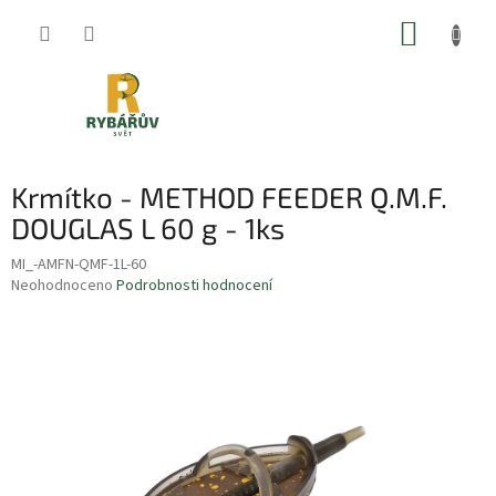
Přejít
NÁKUP
na
obsah
KOŠÍK
Krmítko - METHOD FEEDER Q.M.F.
DOUGLAS L 60 g - 1ks
MI_-AMFN-QMF-1L-60
Průměrné
Neohodnoceno
Podrobnosti hodnocení
hodnocení
produktu
je
0,0
z
5
hvězdiček.