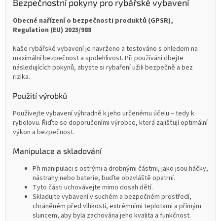
Bezpečnostní pokyny pro rybářské vybavení
Obecné nařízení o bezpečnosti produktů (GPSR),
Regulation (EU) 2023/988
Naše rybářské vybavení je navrženo a testováno s ohledem na
maximální bezpečnost a spolehlivost. Při používání dbejte
následujících pokynů, abyste si rybaření užili bezpečně a bez
rizika.
Použití výrobků
Používejte vybavení výhradně k jeho určenému účelu – tedy k
rybolovu. Řiďte se doporučeními výrobce, která zajišťují optimální
výkon a bezpečnost.
Manipulace a skladování
Při manipulaci s ostrými a drobnými částmi, jako jsou háčky,
nástrahy nebo baterie, buďte obzvláště opatrní.
Tyto části uchovávejte mimo dosah dětí.
Skladujte vybavení v suchém a bezpečném prostředí,
chráněném před vlhkostí, extrémními teplotami a přímým
sluncem, aby byla zachována jeho kvalita a funkčnost.