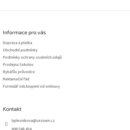
Z
á
p
a
Informace pro vás
t
Doprava a platba
í
Obchodní podmínky
Podmínky ochrany osobních údajů
Prodejna Sokolov
Rybářův průvodce
Reklamační řád
Formulář odstoupení od smlouvy
Kontakt
bplesnikova
@
seznam.cz
606 548 454