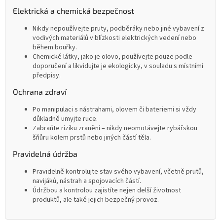
Elektrická a chemická bezpečnost
Nikdy nepoužívejte pruty, podběráky nebo jiné vybavení z
vodivých materiálů v blízkosti elektrických vedení nebo
během bouřky.
Chemické látky, jako je olovo, používejte pouze podle
doporučení a likvidujte je ekologicky, v souladu s místními
předpisy.
Ochrana zdraví
Po manipulaci s nástrahami, olovem či bateriemi si vždy
důkladně umyjte ruce.
Zabraňte riziku zranění – nikdy neomotávejte rybářskou
šňůru kolem prstů nebo jiných částí těla.
Pravidelná údržba
Pravidelně kontrolujte stav svého vybavení, včetně prutů,
navijáků, nástrah a spojovacích částí.
Údržbou a kontrolou zajistíte nejen delší životnost
produktů, ale také jejich bezpečný provoz.