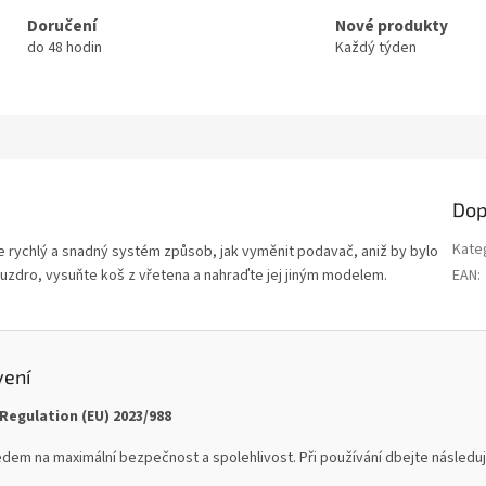
Doručení
Nové produkty
do 48 hodin
Každý týden
Dop
Kate
e rychlý a snadný systém způsob, jak vyměnit podavač, aniž by bylo
ouzdro, vysuňte koš z vřetena a nahraďte jej jiným modelem.
EAN
:
vení
Regulation (EU) 2023/988
dem na maximální bezpečnost a spolehlivost. Při používání dbejte následují