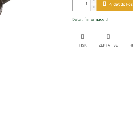
Přidat do koš
Detailní informace
TISK
ZEPTAT SE
H