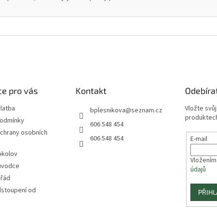
e pro vás
Kontakt
Odebíra
latba
Vložte svů
bplesnikova
@
seznam.cz
produktech
podmínky
606 548 454
chrany osobních
606 548 454
E-mail
okolov
Vložením
ůvodce
údajů
 řád
dstoupení od
PŘIHL