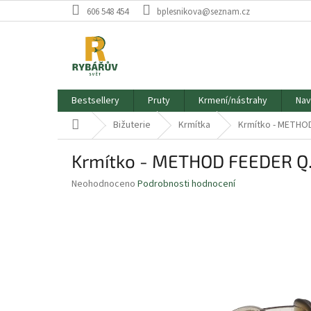
Přejít
606 548 454
bplesnikova@seznam.cz
na
obsah
Bestsellery
Pruty
Krmení/nástrahy
Nav
Domů
Bižuterie
Krmítka
Krmítko - METHOD
Krmítko - METHOD FEEDER Q.M
Průměrné
Neohodnoceno
Podrobnosti hodnocení
hodnocení
produktu
je
0,0
z
5
hvězdiček.