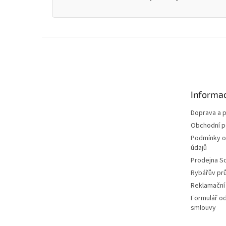
Z
á
p
a
t
Informac
í
Doprava a p
Obchodní 
Podmínky o
údajů
Prodejna S
Rybářův pr
Reklamační
Formulář o
smlouvy