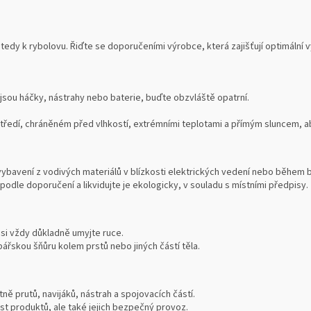
tedy k rybolovu. Řiďte se doporučeními výrobce, která zajišťují optimální
 jsou háčky, nástrahy nebo baterie, buďte obzvláště opatrní.
edí, chráněném před vlhkostí, extrémními teplotami a přímým sluncem, aby
vybavení z vodivých materiálů v blízkosti elektrických vedení nebo během 
podle doporučení a likvidujte je ekologicky, v souladu s místními předpisy.
 si vždy důkladně umyjte ruce.
ářskou šňůru kolem prstů nebo jiných částí těla.
ně prutů, navijáků, nástrah a spojovacích částí.
ost produktů, ale také jejich bezpečný provoz.