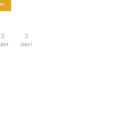
íku
LÍDAT
SDÍLET