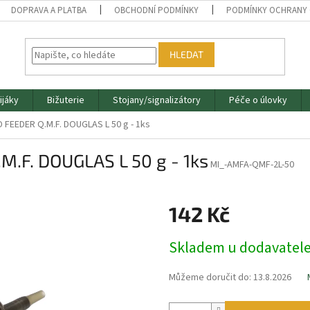
DOPRAVA A PLATBA
OBCHODNÍ PODMÍNKY
PODMÍNKY OCHRANY 
HLEDAT
ijáky
Bižuterie
Stojany/signalizátory
Péče o úlovky
 FEEDER Q.M.F. DOUGLAS L 50 g - 1ks
.F. DOUGLAS L 50 g - 1ks
MI_-AMFA-QMF-2L-50
142 Kč
Měrná
Skladem u dodavatel
cena:
Můžeme doručit do:
13.8.2026