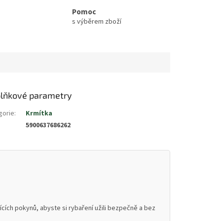
Pomoc
s výběrem zboží
lňkové parametry
gorie
:
Krmítka
5900637686262
cích pokynů, abyste si rybaření užili bezpečně a bez