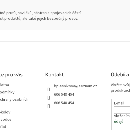
ně prutů, navijáků, nástrah a spojovacích částí.
ost produktů, ale také jejich bezpečný provoz.
e pro vás
Kontakt
Odebíra
latba
Vložte svů
bplesnikova
@
seznam.cz
produktech
podmínky
606 548 454
chrany osobních
606 548 454
E-mail
okolov
Vložením
ůvodce
údajů
 řád