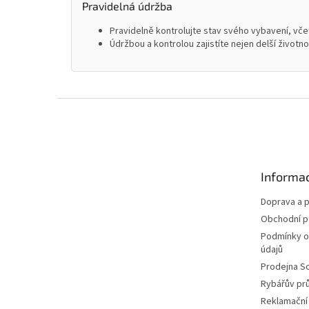
Pravidelná údržba
Pravidelně kontrolujte stav svého vybavení, včet
Údržbou a kontrolou zajistíte nejen delší životn
Z
á
p
a
t
Informac
í
Doprava a p
Obchodní 
Podmínky o
údajů
Prodejna S
Rybářův pr
Reklamační