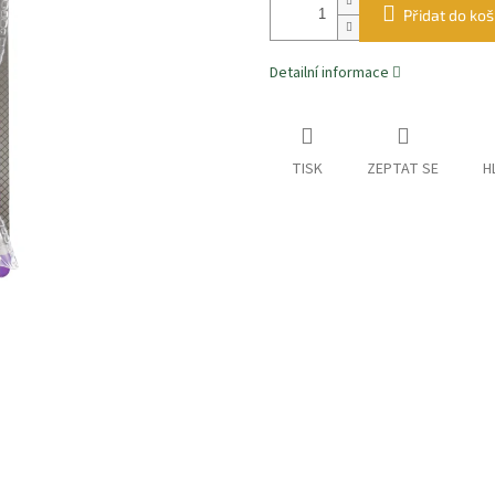
Přidat do koš
Detailní informace
TISK
ZEPTAT SE
H