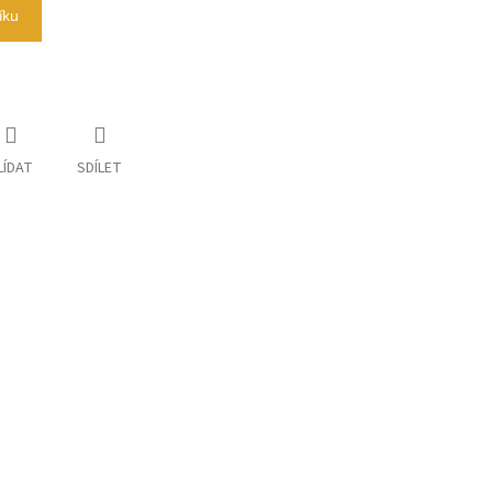
íku
LÍDAT
SDÍLET