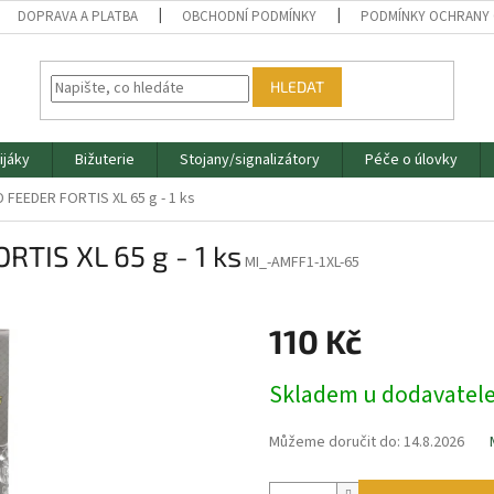
DOPRAVA A PLATBA
OBCHODNÍ PODMÍNKY
PODMÍNKY OCHRANY 
HLEDAT
ijáky
Bižuterie
Stojany/signalizátory
Péče o úlovky
 FEEDER FORTIS XL 65 g - 1 ks
TIS XL 65 g - 1 ks
MI_-AMFF1-1XL-65
110 Kč
Měrná
Skladem u dodavatel
cena:
Můžeme doručit do:
14.8.2026