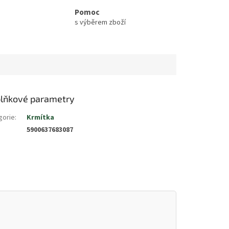
Pomoc
s výběrem zboží
lňkové parametry
gorie
:
Krmítka
5900637683087