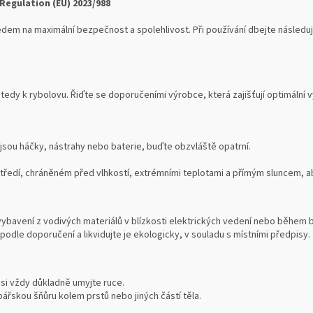
Regulation (EU) 2023/988
dem na maximální bezpečnost a spolehlivost. Při používání dbejte následují
tedy k rybolovu. Řiďte se doporučeními výrobce, která zajišťují optimální
 jsou háčky, nástrahy nebo baterie, buďte obzvláště opatrní.
edí, chráněném před vlhkostí, extrémními teplotami a přímým sluncem, aby
vybavení z vodivých materiálů v blízkosti elektrických vedení nebo během 
podle doporučení a likvidujte je ekologicky, v souladu s místními předpisy.
 si vždy důkladně umyjte ruce.
ářskou šňůru kolem prstů nebo jiných částí těla.