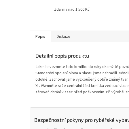
Zdarma nad 1 500 Kč
Popis
Diskuze
Detailní popis produktu
Jakmile vezmete toto krmítko do ruky okamžitě poznáte
Standardní spojení olova a plastu jsme nahradili jedno
odolné. Zachovali jsme vyzkoušený dobře známý tvar
XL. Všimněte si že centrální část krmítka vedoucí vlas
zároveň chrání vlasec před poškozením. Při výrobě jsm
Bezpečnostní pokyny pro rybářské vyba