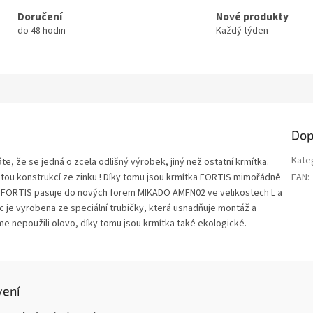
Doručení
Nové produkty
do 48 hodin
Každý týden
Dop
Kate
, že se jedná o zcela odlišný výrobek, jiný než ostatní krmítka.
litou konstrukcí ze zinku ! Díky tomu jsou krmítka FORTIS mimořádně
EAN
:
. FORTIS pasuje do nových forem MIKADO AMFN02 ve velikostech L a
ec je vyrobena ze speciální trubičky, která usnadňuje montáž a
e nepoužili olovo, díky tomu jsou krmítka také ekologické.
vení