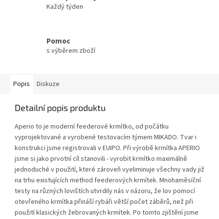
Každý týden
Pomoc
s výběrem zboží
Popis
Diskuze
Detailní popis produktu
Aperio to je moderní feederové krmítko, od počátku
vyprojektované a vyrobené testovacím týmem MIKADO. Tvar i
konstrukci jsme registrovali v EUIPO. Při výrobě krmítka APERIO
jsme si jako prvotní cíl stanovili - vyrobit krmítko maximálně
jednoduché v použití, které zároveň vyeliminuje všechny vady již
na trhu existujících method feederových krmítek. Mnohaměsíční
testy na různých lovištích utvrdily nás v názoru, že lov pomocí
otevřeného krmítka přináší rybáři větší počet záběrů, než při
použití klasických žebrovaných krmítek. Po tomto zjištění jsme