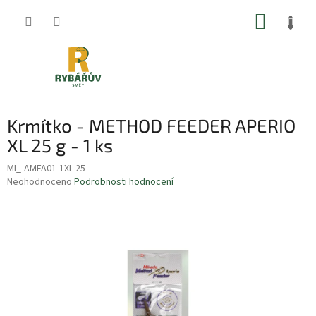
Přejít
NÁKUP
na
obsah
KOŠÍK
Krmítko - METHOD FEEDER APERIO
XL 25 g - 1 ks
MI_-AMFA01-1XL-25
Průměrné
Neohodnoceno
Podrobnosti hodnocení
hodnocení
produktu
je
0,0
z
5
hvězdiček.