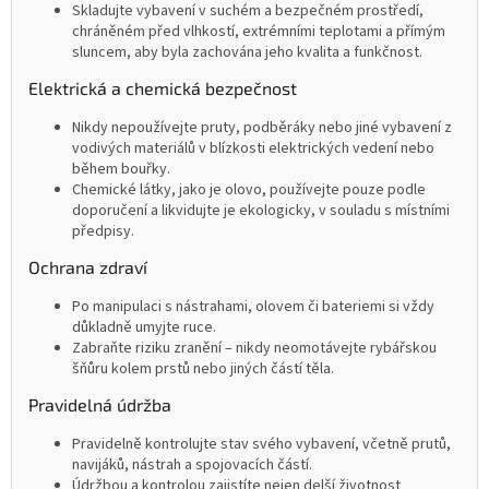
Skladujte vybavení v suchém a bezpečném prostředí,
chráněném před vlhkostí, extrémními teplotami a přímým
sluncem, aby byla zachována jeho kvalita a funkčnost.
Elektrická a chemická bezpečnost
Nikdy nepoužívejte pruty, podběráky nebo jiné vybavení z
vodivých materiálů v blízkosti elektrických vedení nebo
během bouřky.
Chemické látky, jako je olovo, používejte pouze podle
doporučení a likvidujte je ekologicky, v souladu s místními
předpisy.
Ochrana zdraví
Po manipulaci s nástrahami, olovem či bateriemi si vždy
důkladně umyjte ruce.
Zabraňte riziku zranění – nikdy neomotávejte rybářskou
šňůru kolem prstů nebo jiných částí těla.
Pravidelná údržba
Pravidelně kontrolujte stav svého vybavení, včetně prutů,
navijáků, nástrah a spojovacích částí.
Údržbou a kontrolou zajistíte nejen delší životnost