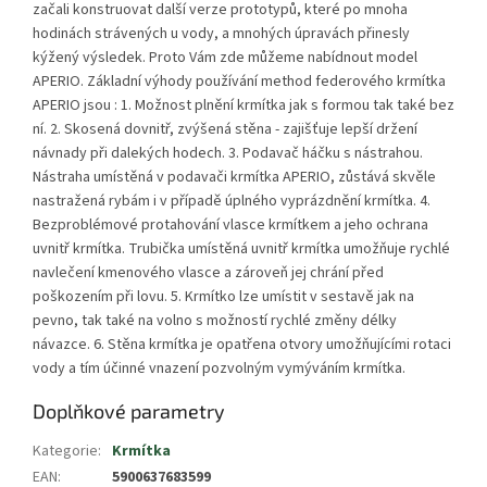
začali konstruovat další verze prototypů, které po mnoha
hodinách strávených u vody, a mnohých úpravách přinesly
kýžený výsledek. Proto Vám zde můžeme nabídnout model
APERIO. Základní výhody používání method federového krmítka
APERIO jsou : 1. Možnost plnění krmítka jak s formou tak také bez
ní. 2. Skosená dovnitř, zvýšená stěna - zajišťuje lepší držení
návnady při dalekých hodech. 3. Podavač háčku s nástrahou.
Nástraha umístěná v podavači krmítka APERIO, zůstává skvěle
nastražená rybám i v případě úplného vyprázdnění krmítka. 4.
Bezproblémové protahování vlasce krmítkem a jeho ochrana
uvnitř krmítka. Trubička umístěná uvnitř krmítka umožňuje rychlé
navlečení kmenového vlasce a zároveň jej chrání před
poškozením při lovu. 5. Krmítko lze umístit v sestavě jak na
pevno, tak také na volno s možností rychlé změny délky
návazce. 6. Stěna krmítka je opatřena otvory umožňujícími rotaci
vody a tím účinné vnazení pozvolným vymýváním krmítka.
Doplňkové parametry
Kategorie
:
Krmítka
EAN
:
5900637683599