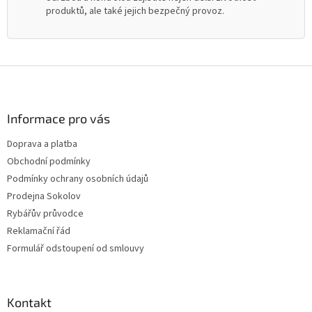
produktů, ale také jejich bezpečný provoz.
Z
á
p
a
Informace pro vás
t
Doprava a platba
í
Obchodní podmínky
Podmínky ochrany osobních údajů
Prodejna Sokolov
Rybářův průvodce
Reklamační řád
Formulář odstoupení od smlouvy
Kontakt