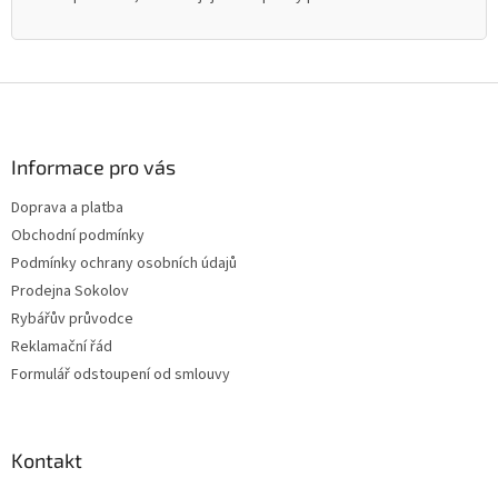
Z
á
p
a
Informace pro vás
t
Doprava a platba
í
Obchodní podmínky
Podmínky ochrany osobních údajů
Prodejna Sokolov
Rybářův průvodce
Reklamační řád
Formulář odstoupení od smlouvy
Kontakt