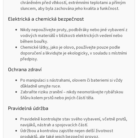
chráněném před vlhkostí, extrémními teplotami a přímým
sluncem, aby byla zachována jeho kvalita a funkčnost.
Elektrická a chemická bezpečnost
Nikdy nepoužívejte pruty, podběráky nebo jiné vybavení z
vodivých materiálů v blízkosti elektrických vedení nebo
během bouřky.
Chemické látky, jako je olovo, používejte pouze podle
doporučení a likvidujte je ekologicky, v souladu s místními
předpisy.
Ochrana zdraví
Po manipulaci s nástrahami, olovem či bateriemi si vždy
důkladně umyjte ruce.
Zabraňte riziku zranění – nikdy neomotávejte rybářskou
šňůru kolem prstů nebo jiných částí těla.
Pravidelná údržba
Pravidelně kontrolujte stav svého vybavení, včetně prutů,
navijáků, nástrah a spojovacích částí.
Údržbou a kontrolou zajistíte nejen delší životnost
produktů, ale také jejich bezpečný provoz.