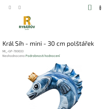
Přejít
NÁKUP
na
obsah
KOŠÍK
Král Síh - mini - 30 cm polštářek
MI_-GP-780033
Průměrné
Neohodnoceno
Podrobnosti hodnocení
hodnocení
produktu
je
0,0
z
5
hvězdiček.