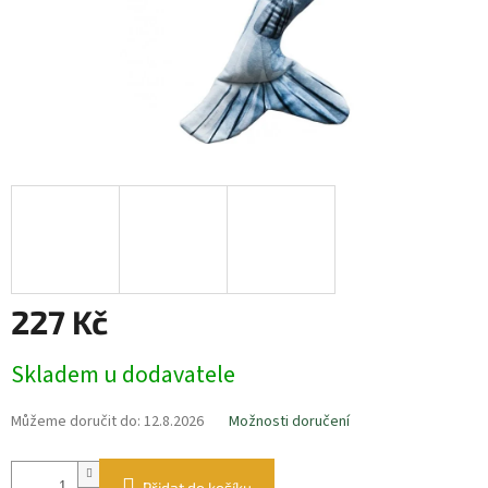
227 Kč
Měrná
Skladem u dodavatele
cena:
Můžeme doručit do:
12.8.2026
Možnosti doručení
Přidat do košíku