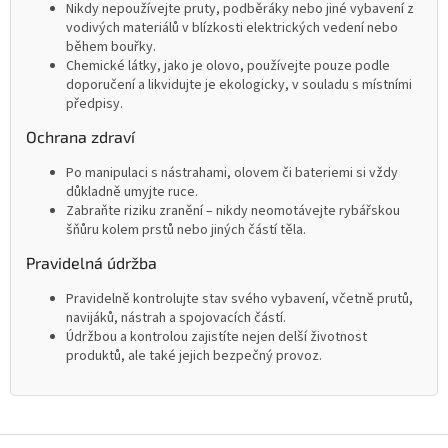
Nikdy nepoužívejte pruty, podběráky nebo jiné vybavení z
vodivých materiálů v blízkosti elektrických vedení nebo
během bouřky.
Chemické látky, jako je olovo, používejte pouze podle
doporučení a likvidujte je ekologicky, v souladu s místními
předpisy.
Ochrana zdraví
Po manipulaci s nástrahami, olovem či bateriemi si vždy
důkladně umyjte ruce.
Zabraňte riziku zranění – nikdy neomotávejte rybářskou
šňůru kolem prstů nebo jiných částí těla.
Pravidelná údržba
Pravidelně kontrolujte stav svého vybavení, včetně prutů,
navijáků, nástrah a spojovacích částí.
Údržbou a kontrolou zajistíte nejen delší životnost
produktů, ale také jejich bezpečný provoz.
Z