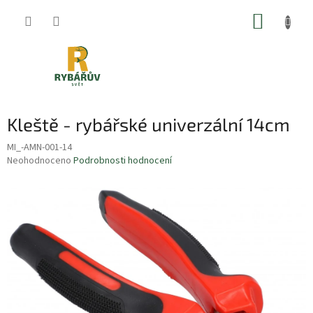
Přejít
NÁKUP
na
obsah
KOŠÍK
Kleště - rybářské univerzální 14cm
MI_-AMN-001-14
Průměrné
Neohodnoceno
Podrobnosti hodnocení
hodnocení
produktu
je
0,0
z
5
hvězdiček.