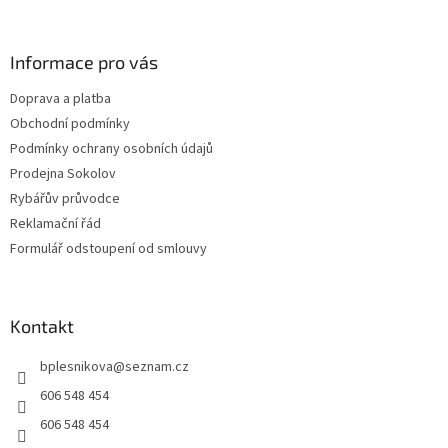
á
p
a
Informace pro vás
t
Doprava a platba
í
Obchodní podmínky
Podmínky ochrany osobních údajů
Prodejna Sokolov
Rybářův průvodce
Reklamační řád
Formulář odstoupení od smlouvy
Kontakt
bplesnikova
@
seznam.cz
606 548 454
606 548 454