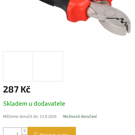
287 Kč
Měrná
Skladem u dodavatele
cena:
Můžeme doručit do:
13.8.2026
Možnosti doručení
Přidat do košíku