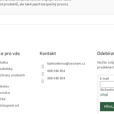
ost produktů, ale také jejich bezpečný provoz.
e pro vás
Kontakt
Odebíra
latba
Vložte svů
bplesnikova
@
seznam.cz
produktech
podmínky
606 548 454
chrany osobních
606 548 454
E-mail
okolov
Vložením
ůvodce
údajů
 řád
dstoupení od
PŘIHL