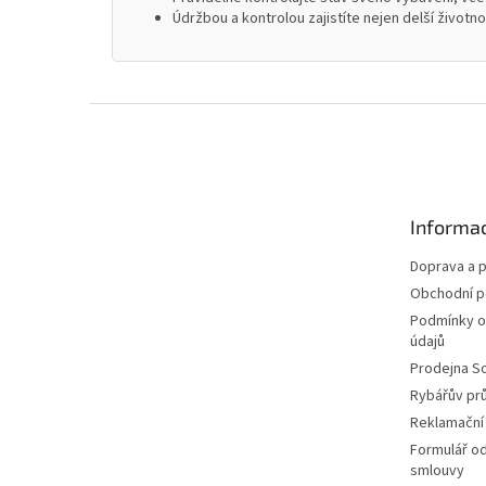
Údržbou a kontrolou zajistíte nejen delší životn
Z
á
p
a
t
Informac
í
Doprava a p
Obchodní 
Podmínky o
údajů
Prodejna S
Rybářův pr
Reklamační
Formulář o
smlouvy