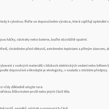
tedy k rybolovu. Řiďte se doporučeními výrobce, která zajišťují optimální
 jsou háčky, nástrahy nebo baterie, buďte obzvláště opatrní.
edí, chráněném před vlhkostí, extrémními teplotami a přímým sluncem, aby
vybavení z vodivých materiálů v blízkosti elektrických vedení nebo během 
podle doporučení a likvidujte je ekologicky, v souladu s místními předpisy.
 si vždy důkladně umyjte ruce.
ářskou šňůru kolem prstů nebo jiných částí těla.
ně prutů, navijáků, nástrah a spojovacích částí.