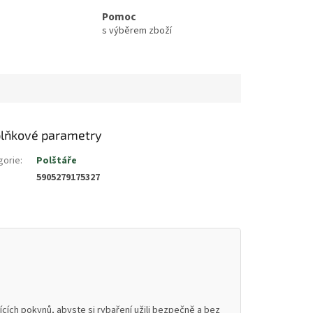
Pomoc
s výběrem zboží
lňkové parametry
gorie
:
Polštáře
5905279175327
cích pokynů, abyste si rybaření užili bezpečně a bez