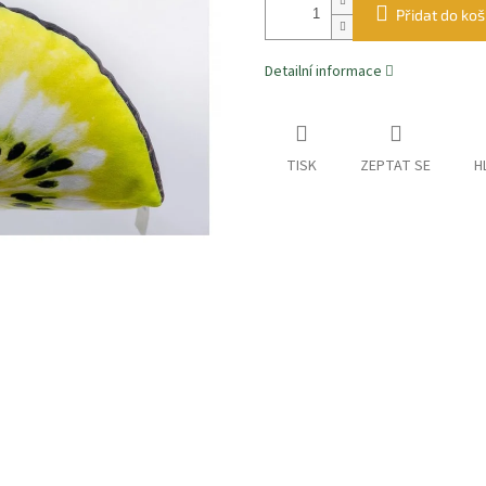
Přidat do koš
Detailní informace
TISK
ZEPTAT SE
H