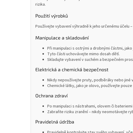
rizika.
Použití výrobků
Používejte vybavení výhradně k jeho určenému účelu – 
Manipulace a skladování
Při manipulaci s ostrými a drobnými částmi, jako
Tyto části uchovávejte mimo dosah dětí.
Skladujte vybavení v suchém a bezpečném prostř
Elektrická a chemická bezpečnost
Nikdy nepoužívejte pruty, podběráky nebo jiné 
Chemické látky, jako je olovo, používejte pouze 
Ochrana zdraví
Po manipulaci s nástrahami, olovem či bateriemi
Zabraňte riziku zranění – nikdy neomotávejte ryb
Pravidelná údržba
Pravidelně kontrolujte stav svého vybavení, včet