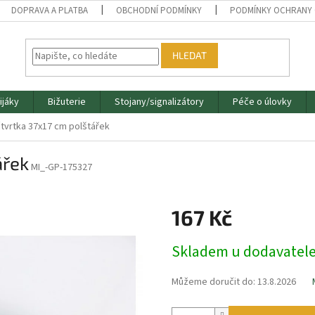
DOPRAVA A PLATBA
OBCHODNÍ PODMÍNKY
PODMÍNKY OCHRANY 
HLEDAT
ijáky
Bižuterie
Stojany/signalizátory
Péče o úlovky
 čtvrtka 37x17 cm polštářek
ářek
MI_-GP-175327
167 Kč
Měrná
Skladem u dodavatel
cena:
Můžeme doručit do:
13.8.2026