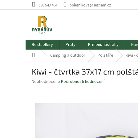
Přejít
606 548 454
bplesnikova@seznam.cz
na
obsah
Bestsellery
Pruty
Krmení/nástrahy
Nav
Domů
Camping a outdoor
Polštáře
Kiwi -
Kiwi - čtvrtka 37x17 cm polšt
Průměrné
Neohodnoceno
Podrobnosti hodnocení
hodnocení
produktu
je
0,0
z
5
hvězdiček.