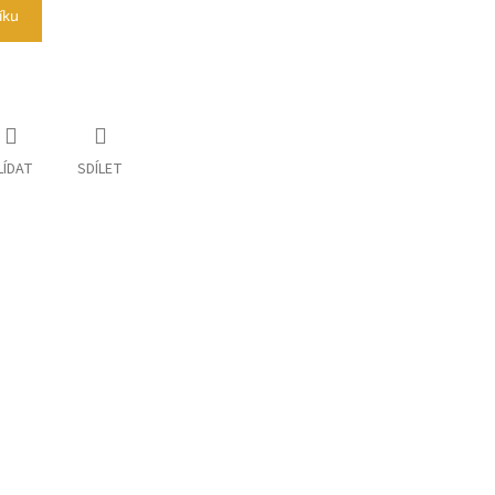
íku
LÍDAT
SDÍLET