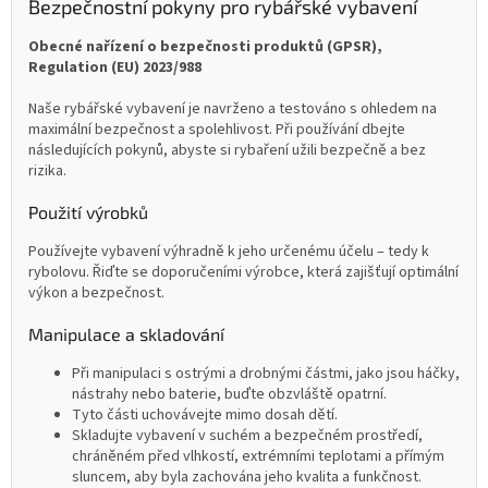
Bezpečnostní pokyny pro rybářské vybavení
Obecné nařízení o bezpečnosti produktů (GPSR),
Regulation (EU) 2023/988
Naše rybářské vybavení je navrženo a testováno s ohledem na
maximální bezpečnost a spolehlivost. Při používání dbejte
následujících pokynů, abyste si rybaření užili bezpečně a bez
rizika.
Použití výrobků
Používejte vybavení výhradně k jeho určenému účelu – tedy k
rybolovu. Řiďte se doporučeními výrobce, která zajišťují optimální
výkon a bezpečnost.
Manipulace a skladování
Při manipulaci s ostrými a drobnými částmi, jako jsou háčky,
nástrahy nebo baterie, buďte obzvláště opatrní.
Tyto části uchovávejte mimo dosah dětí.
Skladujte vybavení v suchém a bezpečném prostředí,
chráněném před vlhkostí, extrémními teplotami a přímým
sluncem, aby byla zachována jeho kvalita a funkčnost.