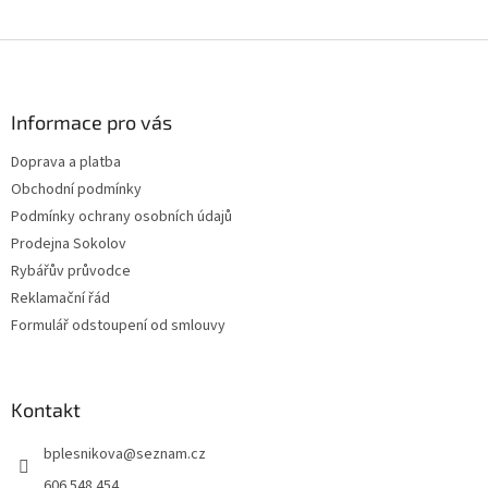
Z
á
p
a
Informace pro vás
t
Doprava a platba
í
Obchodní podmínky
Podmínky ochrany osobních údajů
Prodejna Sokolov
Rybářův průvodce
Reklamační řád
Formulář odstoupení od smlouvy
Kontakt
bplesnikova
@
seznam.cz
606 548 454