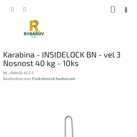
Přejít
NÁKUP
na
obsah
KOŠÍK
Karabina - INSIDELOCK BN - vel 3
Nosnost 40 kg - 10ks
MI_-AMA01-812-3
Průměrné
Neohodnoceno
Podrobnosti hodnocení
hodnocení
produktu
je
0,0
z
5
hvězdiček.