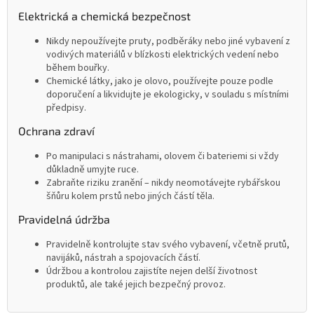
Elektrická a chemická bezpečnost
Nikdy nepoužívejte pruty, podběráky nebo jiné vybavení z
vodivých materiálů v blízkosti elektrických vedení nebo
během bouřky.
Chemické látky, jako je olovo, používejte pouze podle
doporučení a likvidujte je ekologicky, v souladu s místními
předpisy.
Ochrana zdraví
Po manipulaci s nástrahami, olovem či bateriemi si vždy
důkladně umyjte ruce.
Zabraňte riziku zranění – nikdy neomotávejte rybářskou
šňůru kolem prstů nebo jiných částí těla.
Pravidelná údržba
Pravidelně kontrolujte stav svého vybavení, včetně prutů,
navijáků, nástrah a spojovacích částí.
Údržbou a kontrolou zajistíte nejen delší životnost
produktů, ale také jejich bezpečný provoz.