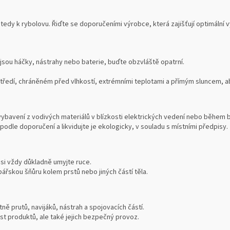
tedy k rybolovu. Řiďte se doporučeními výrobce, která zajišťují optimální
 jsou háčky, nástrahy nebo baterie, buďte obzvláště opatrní.
edí, chráněném před vlhkostí, extrémními teplotami a přímým sluncem, aby
vybavení z vodivých materiálů v blízkosti elektrických vedení nebo během 
podle doporučení a likvidujte je ekologicky, v souladu s místními předpisy.
 si vždy důkladně umyjte ruce.
ářskou šňůru kolem prstů nebo jiných částí těla.
ně prutů, navijáků, nástrah a spojovacích částí.
ost produktů, ale také jejich bezpečný provoz.