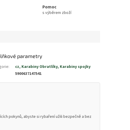
Pomoc
s výběrem zboží
lňkové parametry
gorie
:
cz, Karabiny Obratlíky, Karabiny spojky
5900637147541
cích pokynů, abyste si rybaření užili bezpečně a bez