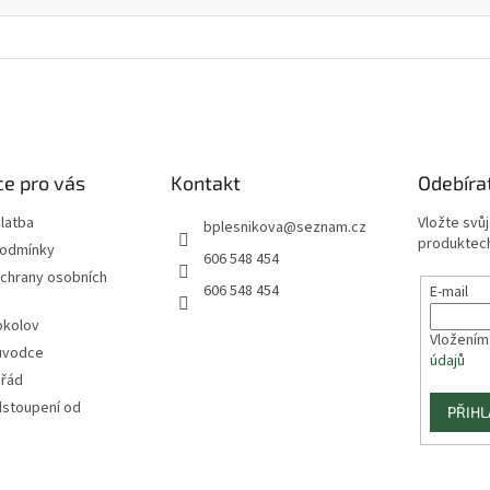
e pro vás
Kontakt
Odebíra
latba
Vložte svů
bplesnikova
@
seznam.cz
produktech
podmínky
606 548 454
chrany osobních
606 548 454
E-mail
okolov
Vložením
ůvodce
údajů
 řád
dstoupení od
PŘIHL