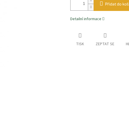
Přidat do koš
Detailní informace
TISK
ZEPTAT SE
H