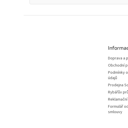
Z
á
p
a
t
Informac
í
Doprava a p
Obchodní 
Podmínky o
údajů
Prodejna S
Rybářův pr
Reklamační
Formulář o
smlouvy