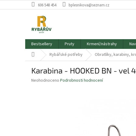
Přejít
606 548 454
bplesnikova@seznam.cz
na
obsah
Bestsellery
Pruty
Krmení/nástrahy
Nav
Domů
Rybářské potřeby
Obratlíky, karabiny, k
Karabina - HOOKED BN - vel 4
Průměrné
Neohodnoceno
Podrobnosti hodnocení
hodnocení
produktu
je
0,0
z
5
hvězdiček.