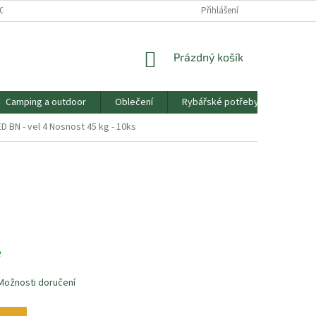
OSOBNÍCH ÚDAJŮ
PRODEJNA SOKOLOV
Přihlášení
RYBÁŘŮV PRŮVODCE
NÁKUPNÍ
Prázdný košík
KOŠÍK
Camping a outdoor
Oblečení
Rybářské potřeby
Mořsk
 BN - vel 4 Nosnost 45 kg - 10ks
e
Možnosti doručení