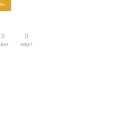
íku
LÍDAT
SDÍLET