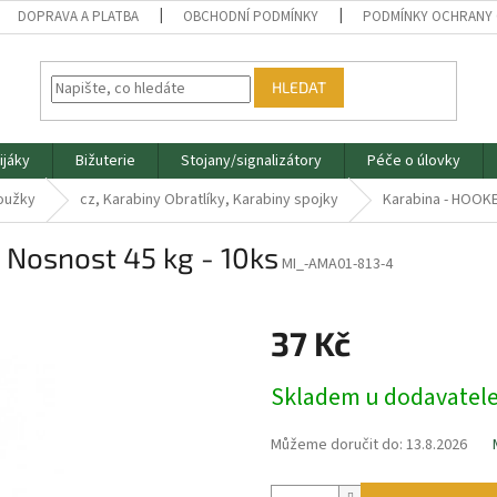
DOPRAVA A PLATBA
OBCHODNÍ PODMÍNKY
PODMÍNKY OCHRANY 
HLEDAT
ijáky
Bižuterie
Stojany/signalizátory
Péče o úlovky
roužky
cz, Karabiny Obratlíky, Karabiny spojky
Karabina - HOOKED
 Nosnost 45 kg - 10ks
MI_-AMA01-813-4
37 Kč
Měrná
Skladem u dodavatel
cena:
Můžeme doručit do:
13.8.2026