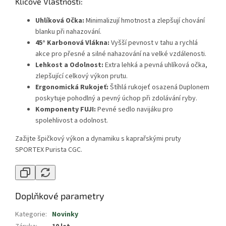
Klíčové Vlastnosti:
Uhlíková Očka:
Minimalizují hmotnost a zlepšují chování
blanku při nahazování.
45° Karbonová Vlákna:
Vyšší pevnost v tahu a rychlá
akce pro přesné a silné nahazování na velké vzdálenosti.
Lehkost a Odolnost:
Extra lehká a pevná uhlíková očka,
zlepšující celkový výkon prutu.
Ergonomická Rukojeť:
Štíhlá rukojeť osazená Duplonem
poskytuje pohodlný a pevný úchop při zdolávání ryby.
Komponenty FUJI:
Pevné sedlo navijáku pro
spolehlivost a odolnost.
Zažijte špičkový výkon a dynamiku s kaprařskými pruty
SPORTEX Purista CGC.
Doplňkové parametry
Kategorie
:
Novinky