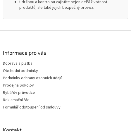
Údržbou a kontrolou zajistíte nejen delší životnost
produktů, ale také jejich bezpečný provoz.
Z
á
p
a
Informace pro vás
t
Doprava a platba
í
Obchodní podmínky
Podmínky ochrany osobních údajů
Prodejna Sokolov
Rybářův průvodce
Reklamační řád
Formulář odstoupení od smlouvy
Kontakt