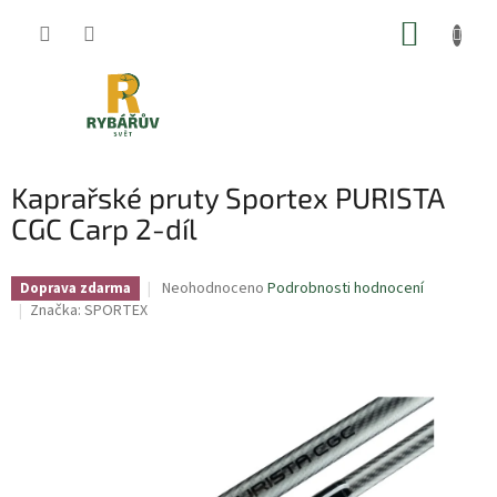
Přejít
NÁKUP
na
obsah
KOŠÍK
Kaprařské pruty Sportex PURISTA
CGC Carp 2-díl
Průměrné
Neohodnoceno
Podrobnosti hodnocení
Doprava zdarma
hodnocení
Značka:
SPORTEX
produktu
je
0,0
z
5
hvězdiček.