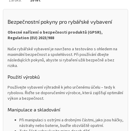
Záruka
:
10 let
Bezpečnostní pokyny pro rybářské vybavení
Obecné nařízení o bezpečnosti produktů (GPSR),
Regulation (EU) 2023/988
Naše rybářské vybavení je navrženo a testováno s ohledem na
maximální bezpečnost a spolehlivost. Při používání dbejte
následujících pokynů, abyste si rybaření užili bezpečně a bez
rizika.
Použití výrobků
Používejte vybavení výhradně k jeho určenému účelu – tedy k
rybolovu. Řiďte se doporučeními výrobce, která zajišťují optimální
výkon a bezpečnost.
Manipulace a skladování
Při manipulaci s ostrými a drobnými částmi, jako jsou háčky,
nástrahy nebo baterie, buďte obzvláště opatrní.