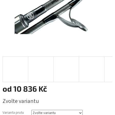
od
10 836 Kč
Měrná
Zvolte variantu
cena:
Varianta prutu