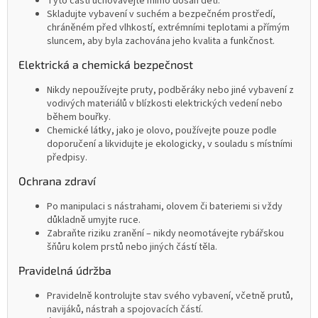
Tyto části uchovávejte mimo dosah dětí.
Skladujte vybavení v suchém a bezpečném prostředí,
chráněném před vlhkostí, extrémními teplotami a přímým
sluncem, aby byla zachována jeho kvalita a funkčnost.
Elektrická a chemická bezpečnost
Nikdy nepoužívejte pruty, podběráky nebo jiné vybavení z
vodivých materiálů v blízkosti elektrických vedení nebo
během bouřky.
Chemické látky, jako je olovo, používejte pouze podle
doporučení a likvidujte je ekologicky, v souladu s místními
předpisy.
Ochrana zdraví
Po manipulaci s nástrahami, olovem či bateriemi si vždy
důkladně umyjte ruce.
Zabraňte riziku zranění – nikdy neomotávejte rybářskou
šňůru kolem prstů nebo jiných částí těla.
Pravidelná údržba
Pravidelně kontrolujte stav svého vybavení, včetně prutů,
navijáků, nástrah a spojovacích částí.