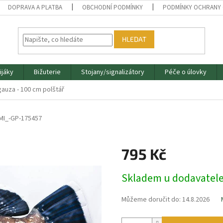
DOPRAVA A PLATBA
OBCHODNÍ PODMÍNKY
PODMÍNKY OCHRANY 
HLEDAT
ijáky
Bižuterie
Stojany/signalizátory
Péče o úlovky
gauza - 100 cm polštář
MI_-GP-175457
795 Kč
Měrná
Skladem u dodavatel
cena:
Můžeme doručit do:
14.8.2026