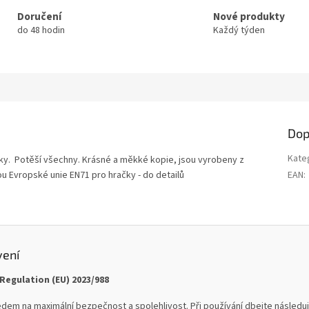
Doručení
Nové produkty
do 48 hodin
Každý týden
Dop
Kate
iky. Potěší všechny. Krásné a měkké kopie, jsou vyrobeny z
u Evropské unie EN71 pro hračky - do detailů
EAN
:
.
vení
Regulation (EU) 2023/988
dem na maximální bezpečnost a spolehlivost. Při používání dbejte následují