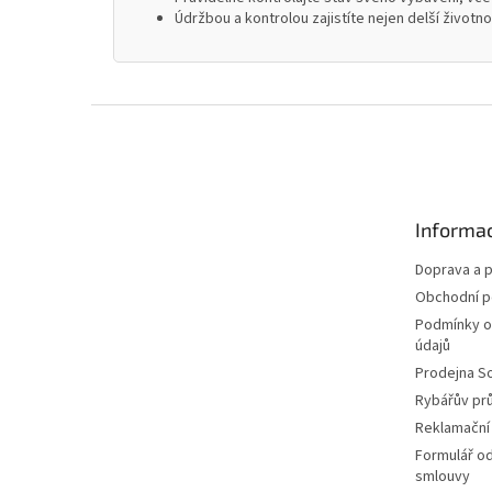
Údržbou a kontrolou zajistíte nejen delší životn
Z
á
p
a
t
Informac
í
Doprava a p
Obchodní 
Podmínky o
údajů
Prodejna S
Rybářův pr
Reklamační
Formulář o
smlouvy