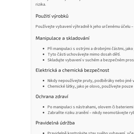
rizika.
Použití výrobků
Používejte vybavení výhradně k jeho určenému účelu – 
Manipulace a skladování
Při manipulaci s ostrými a drobnými částmi, jako
Tyto části uchovávejte mimo dosah dětí.
Skladujte vybavení v suchém a bezpečném prostř
Elektrická a chemická bezpečnost
Nikdy nepoužívejte pruty, podběráky nebo jiné 
Chemické látky, jako je olovo, používejte pouze 
Ochrana zdraví
Po manipulaci s nástrahami, olovem či bateriemi
Zabraňte riziku zranění – nikdy neomotávejte ryb
Pravidelná údržba
Pravidelně kontrolujte stav svého vybavení, včet