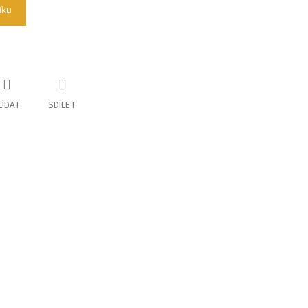
íku
LÍDAT
SDÍLET