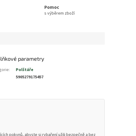
Pomoc
s výběrem zboží
lňkové parametry
gorie
:
Polštáře
5905279175457
cích pokynů, abyste si rybaření užili bezpečně a bez