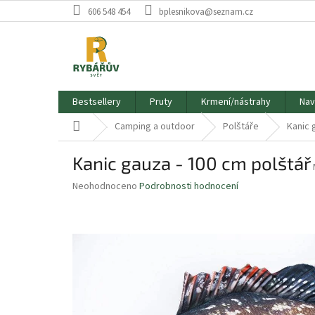
Přejít
606 548 454
bplesnikova@seznam.cz
na
obsah
Bestsellery
Pruty
Krmení/nástrahy
Nav
Domů
Camping a outdoor
Polštáře
Kanic 
Kanic gauza - 100 cm polštář
Průměrné
Neohodnoceno
Podrobnosti hodnocení
hodnocení
produktu
je
0,0
z
5
hvězdiček.