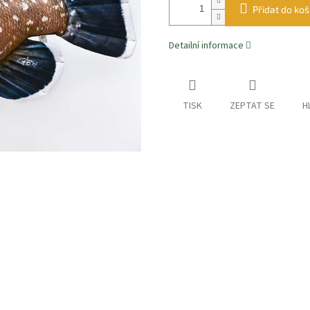
Přidat do koš
Detailní informace
TISK
ZEPTAT SE
H