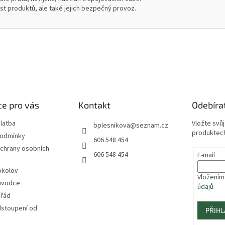
ost produktů, ale také jejich bezpečný provoz.
e pro vás
Kontakt
Odebíra
latba
Vložte svů
bplesnikova
@
seznam.cz
produktech
podmínky
606 548 454
chrany osobních
606 548 454
E-mail
okolov
Vložením
ůvodce
údajů
 řád
dstoupení od
PŘIHL