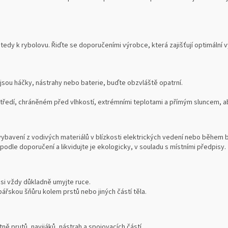
tedy k rybolovu. Řiďte se doporučeními výrobce, která zajišťují optimální
 jsou háčky, nástrahy nebo baterie, buďte obzvláště opatrní.
edí, chráněném před vlhkostí, extrémními teplotami a přímým sluncem, aby
vybavení z vodivých materiálů v blízkosti elektrických vedení nebo během 
podle doporučení a likvidujte je ekologicky, v souladu s místními předpisy.
 si vždy důkladně umyjte ruce.
ářskou šňůru kolem prstů nebo jiných částí těla.
ně prutů, navijáků, nástrah a spojovacích částí.