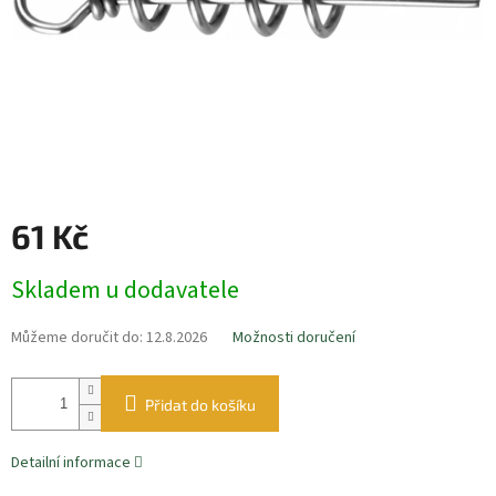
61 Kč
Měrná
Skladem u dodavatele
cena:
Můžeme doručit do:
12.8.2026
Možnosti doručení
Přidat do košíku
Detailní informace