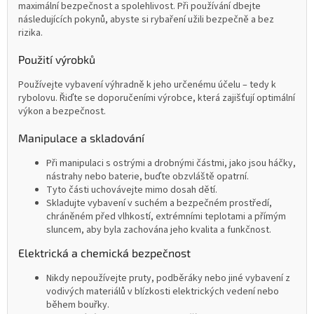
maximální bezpečnost a spolehlivost. Při používání dbejte
následujících pokynů, abyste si rybaření užili bezpečně a bez
rizika.
Použití výrobků
Používejte vybavení výhradně k jeho určenému účelu – tedy k
rybolovu. Řiďte se doporučeními výrobce, která zajišťují optimální
výkon a bezpečnost.
Manipulace a skladování
Při manipulaci s ostrými a drobnými částmi, jako jsou háčky,
nástrahy nebo baterie, buďte obzvláště opatrní.
Tyto části uchovávejte mimo dosah dětí.
Skladujte vybavení v suchém a bezpečném prostředí,
chráněném před vlhkostí, extrémními teplotami a přímým
sluncem, aby byla zachována jeho kvalita a funkčnost.
Elektrická a chemická bezpečnost
Nikdy nepoužívejte pruty, podběráky nebo jiné vybavení z
vodivých materiálů v blízkosti elektrických vedení nebo
během bouřky.