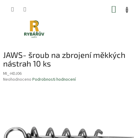
Přejít
NÁKUP
na
obsah
KOŠÍK
JAWS- šroub na zbrojení měkkých
nástrah 10 ks
MI_-HDJ06
Průměrné
Neohodnoceno
Podrobnosti hodnocení
hodnocení
produktu
je
0,0
z
5
hvězdiček.