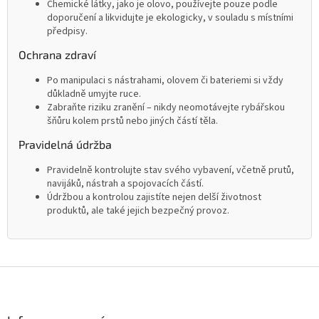
Chemické látky, jako je olovo, používejte pouze podle
doporučení a likvidujte je ekologicky, v souladu s místními
předpisy.
Ochrana zdraví
Po manipulaci s nástrahami, olovem či bateriemi si vždy
důkladně umyjte ruce.
Zabraňte riziku zranění – nikdy neomotávejte rybářskou
šňůru kolem prstů nebo jiných částí těla.
Pravidelná údržba
Pravidelně kontrolujte stav svého vybavení, včetně prutů,
navijáků, nástrah a spojovacích částí.
Údržbou a kontrolou zajistíte nejen delší životnost
produktů, ale také jejich bezpečný provoz.
Z
á
p