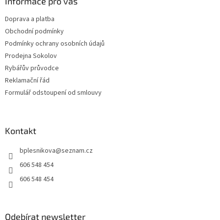
a
Informace pro vás
t
Doprava a platba
í
Obchodní podmínky
Podmínky ochrany osobních údajů
Prodejna Sokolov
Rybářův průvodce
Reklamační řád
Formulář odstoupení od smlouvy
Kontakt
bplesnikova
@
seznam.cz
606 548 454
606 548 454
Odebírat newsletter