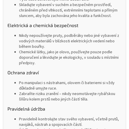
Skladujte vybavení v suchém a bezpečném prostředí,
chráněném před vlhkostí, extrémními teplotami a přímým
sluncem, aby byla zachována jeho kvalita a funkčnost.
Elektrická a chemická bezpečnost
Nikdy nepoužívejte pruty, podběráky nebo jiné vybavení z
vodivých materiálů v blízkosti elektrických vedení nebo
během bouřky.
Chemické látky, jako je olovo, používejte pouze podle
doporučení a likvidujte je ekologicky, v souladu s místními
předpisy.
Ochrana zdraví
Po manipulaci s nástrahami, olovem či bateriemi si vždy
důkladně umyjte ruce.
Zabraňte riziku zranění – nikdy neomotávejte rybářskou
šňůru kolem prstů nebo jiných částí těla.
Pravidelná údržba
Pravidelně kontrolujte stav svého vybavení, včetně prutů,
navijáků, nástrah a spojovacích částí.