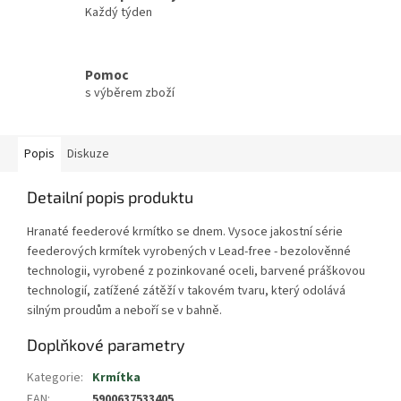
Každý týden
Pomoc
s výběrem zboží
Popis
Diskuze
Detailní popis produktu
Hranaté feederové krmítko se dnem. Vysoce jakostní série
feederových krmítek vyrobených v Lead-free - bezolověnné
technologii, vyrobené z pozinkované oceli, barvené práškovou
technologií, zatížené zátěží v takovém tvaru, který odolává
silným proudům a neboří se v bahně.
Doplňkové parametry
Kategorie
:
Krmítka
EAN
:
5900637533405