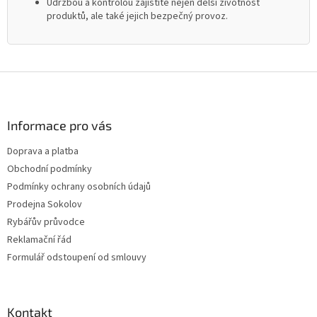
Údržbou a kontrolou zajistíte nejen delší životnost
produktů, ale také jejich bezpečný provoz.
Z
á
p
a
Informace pro vás
t
Doprava a platba
í
Obchodní podmínky
Podmínky ochrany osobních údajů
Prodejna Sokolov
Rybářův průvodce
Reklamační řád
Formulář odstoupení od smlouvy
Kontakt