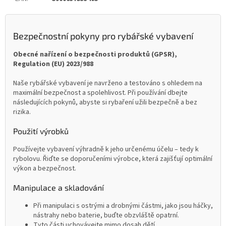
Bezpečnostní pokyny pro rybářské vybavení
Obecné nařízení o bezpečnosti produktů (GPSR),
Regulation (EU) 2023/988
Naše rybářské vybavení je navrženo a testováno s ohledem na
maximální bezpečnost a spolehlivost. Při používání dbejte
následujících pokynů, abyste si rybaření užili bezpečně a bez
rizika.
Použití výrobků
Používejte vybavení výhradně k jeho určenému účelu – tedy k
rybolovu. Řiďte se doporučeními výrobce, která zajišťují optimální
výkon a bezpečnost.
Manipulace a skladování
Při manipulaci s ostrými a drobnými částmi, jako jsou háčky,
nástrahy nebo baterie, buďte obzvláště opatrní.
Tyto části uchovávejte mimo dosah dětí.