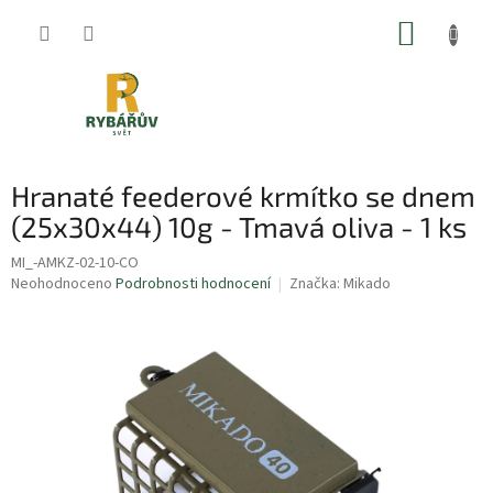
Přejít
NÁKUP
na
obsah
KOŠÍK
Hranaté feederové krmítko se dnem
(25x30x44) 10g - Tmavá oliva - 1 ks
MI_-AMKZ-02-10-CO
Průměrné
Neohodnoceno
Podrobnosti hodnocení
Značka:
Mikado
hodnocení
produktu
je
0,0
z
5
hvězdiček.