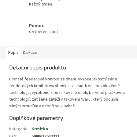
Každý týden
Pomoc
s výběrem zboží
Popis
Diskuze
Detailní popis produktu
Hranaté feederové krmítko se dnem. Vysoce jakostní série
feederových krmítek vyrobených v Lead-free - bezolověnné
technologii, vyrobené z pozinkované oceli, barvené práškovou
technologií, zatížené zátěží v takovém tvaru, který odolává
silným proudům a neboří se v bahně.
Doplňkové parametry
Kategorie
:
Krmítka
EAN
:
5900637533313