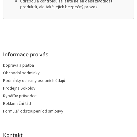
Údržbou a kontrolou zajistíte nejen delší životnost
produktů, ale také jejich bezpečný provoz.
Z
á
p
a
Informace pro vás
t
Doprava a platba
í
Obchodní podmínky
Podmínky ochrany osobních údajů
Prodejna Sokolov
Rybářův průvodce
Reklamační řád
Formulář odstoupení od smlouvy
Kontakt