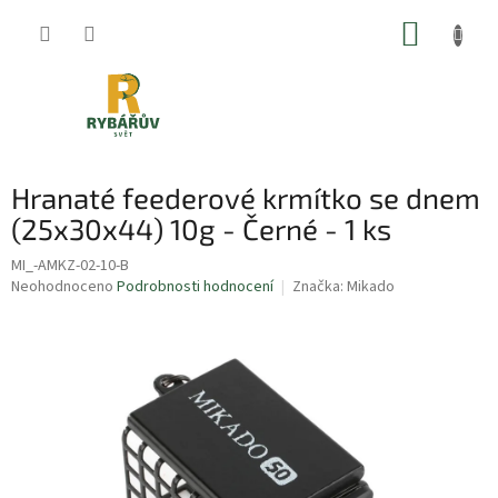
Přejít
NÁKUP
na
obsah
KOŠÍK
Hranaté feederové krmítko se dnem
(25x30x44) 10g - Černé - 1 ks
MI_-AMKZ-02-10-B
Průměrné
Neohodnoceno
Podrobnosti hodnocení
Značka:
Mikado
hodnocení
produktu
je
0,0
z
5
hvězdiček.