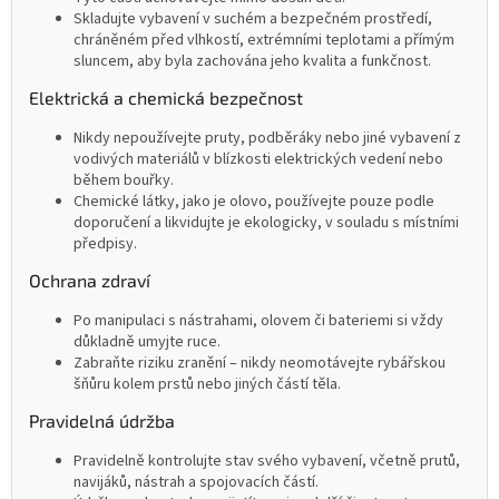
Skladujte vybavení v suchém a bezpečném prostředí,
chráněném před vlhkostí, extrémními teplotami a přímým
sluncem, aby byla zachována jeho kvalita a funkčnost.
Elektrická a chemická bezpečnost
Nikdy nepoužívejte pruty, podběráky nebo jiné vybavení z
vodivých materiálů v blízkosti elektrických vedení nebo
během bouřky.
Chemické látky, jako je olovo, používejte pouze podle
doporučení a likvidujte je ekologicky, v souladu s místními
předpisy.
Ochrana zdraví
Po manipulaci s nástrahami, olovem či bateriemi si vždy
důkladně umyjte ruce.
Zabraňte riziku zranění – nikdy neomotávejte rybářskou
šňůru kolem prstů nebo jiných částí těla.
Pravidelná údržba
Pravidelně kontrolujte stav svého vybavení, včetně prutů,
navijáků, nástrah a spojovacích částí.