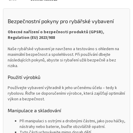
Bezpečnostní pokyny pro rybářské vybavení
Obecné nařízení o bezpečnosti produktů (GPSR),
Regulation (EU) 2023/988
Naše rybářské vybavení je navrženo a testováno s ohledem na
maximální bezpečnost a spolehlivost. Při používání dbejte
následujících pokynů, abyste si rybaření užili bezpečně a bez
rizika.
Použití výrobků
Používejte vybavení výhradně k jeho určenému účelu – tedy k
rybolovu. Řiďte se doporučeními výrobce, která zajišťují optimální
výkon a bezpečnost.
Manipulace a skladování
Při manipulaci s ostrými a drobnými částmi, jako jsou háčky,
nástrahy nebo baterie, buďte obzvláště opatrní.
Tyto části uchovávejte mimo dosah dětí.