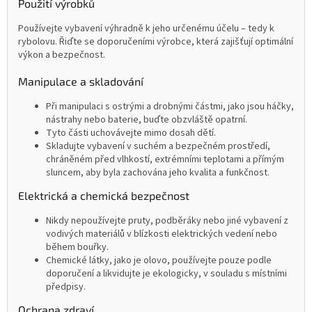
Použití výrobků
Používejte vybavení výhradně k jeho určenému účelu – tedy k
rybolovu. Řiďte se doporučeními výrobce, která zajišťují optimální
výkon a bezpečnost.
Manipulace a skladování
Při manipulaci s ostrými a drobnými částmi, jako jsou háčky,
nástrahy nebo baterie, buďte obzvláště opatrní.
Tyto části uchovávejte mimo dosah dětí.
Skladujte vybavení v suchém a bezpečném prostředí,
chráněném před vlhkostí, extrémními teplotami a přímým
sluncem, aby byla zachována jeho kvalita a funkčnost.
Elektrická a chemická bezpečnost
Nikdy nepoužívejte pruty, podběráky nebo jiné vybavení z
vodivých materiálů v blízkosti elektrických vedení nebo
během bouřky.
Chemické látky, jako je olovo, používejte pouze podle
doporučení a likvidujte je ekologicky, v souladu s místními
předpisy.
Ochrana zdraví