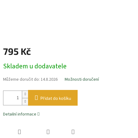
795 Kč
Měrná
Skladem u dodavatele
cena:
Můžeme doručit do:
14.8.2026
Možnosti doručení
Přidat do košíku
Detailní informace