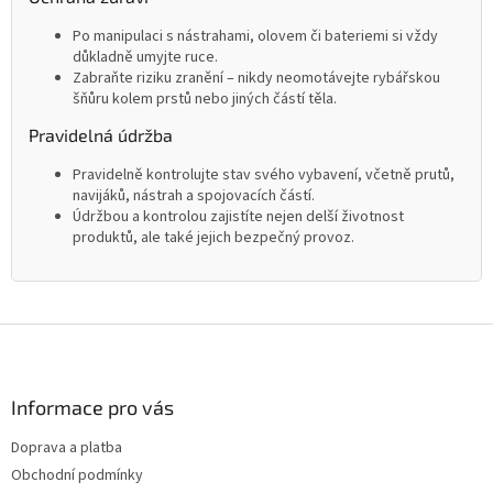
Po manipulaci s nástrahami, olovem či bateriemi si vždy
důkladně umyjte ruce.
Zabraňte riziku zranění – nikdy neomotávejte rybářskou
šňůru kolem prstů nebo jiných částí těla.
Pravidelná údržba
Pravidelně kontrolujte stav svého vybavení, včetně prutů,
navijáků, nástrah a spojovacích částí.
Údržbou a kontrolou zajistíte nejen delší životnost
produktů, ale také jejich bezpečný provoz.
Z
á
p
a
Informace pro vás
t
Doprava a platba
í
Obchodní podmínky