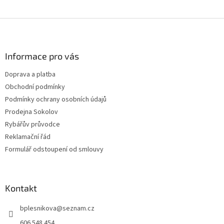
Z
á
p
a
Informace pro vás
t
Doprava a platba
í
Obchodní podmínky
Podmínky ochrany osobních údajů
Prodejna Sokolov
Rybářův průvodce
Reklamační řád
Formulář odstoupení od smlouvy
Kontakt
bplesnikova
@
seznam.cz
606 548 454