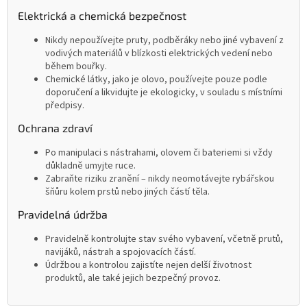
Elektrická a chemická bezpečnost
Nikdy nepoužívejte pruty, podběráky nebo jiné vybavení z
vodivých materiálů v blízkosti elektrických vedení nebo
během bouřky.
Chemické látky, jako je olovo, používejte pouze podle
doporučení a likvidujte je ekologicky, v souladu s místními
předpisy.
Ochrana zdraví
Po manipulaci s nástrahami, olovem či bateriemi si vždy
důkladně umyjte ruce.
Zabraňte riziku zranění – nikdy neomotávejte rybářskou
šňůru kolem prstů nebo jiných částí těla.
Pravidelná údržba
Pravidelně kontrolujte stav svého vybavení, včetně prutů,
navijáků, nástrah a spojovacích částí.
Údržbou a kontrolou zajistíte nejen delší životnost
produktů, ale také jejich bezpečný provoz.