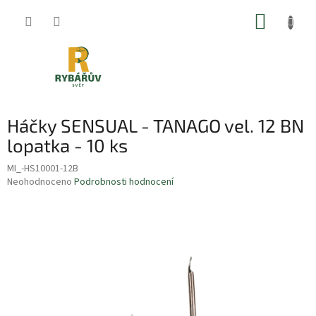
Přejít
NÁKUP
na
obsah
KOŠÍK
Háčky SENSUAL - TANAGO vel. 12 BN
lopatka - 10 ks
MI_-HS10001-12B
Průměrné
Neohodnoceno
Podrobnosti hodnocení
hodnocení
produktu
je
0,0
z
5
hvězdiček.