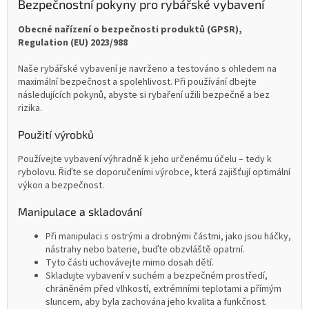
Bezpečnostní pokyny pro rybářské vybavení
Obecné nařízení o bezpečnosti produktů (GPSR),
Regulation (EU) 2023/988
Naše rybářské vybavení je navrženo a testováno s ohledem na
maximální bezpečnost a spolehlivost. Při používání dbejte
následujících pokynů, abyste si rybaření užili bezpečně a bez
rizika.
Použití výrobků
Používejte vybavení výhradně k jeho určenému účelu – tedy k
rybolovu. Řiďte se doporučeními výrobce, která zajišťují optimální
výkon a bezpečnost.
Manipulace a skladování
Při manipulaci s ostrými a drobnými částmi, jako jsou háčky,
nástrahy nebo baterie, buďte obzvláště opatrní.
Tyto části uchovávejte mimo dosah dětí.
Skladujte vybavení v suchém a bezpečném prostředí,
chráněném před vlhkostí, extrémními teplotami a přímým
sluncem, aby byla zachována jeho kvalita a funkčnost.