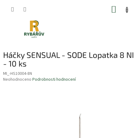
Přejít
NÁKUP
na
obsah
KOŠÍK
Háčky SENSUAL - SODE Lopatka 8 NI
- 10 ks
MI_-HS10004-8N
Průměrné
Neohodnoceno
Podrobnosti hodnocení
hodnocení
produktu
je
0,0
z
5
hvězdiček.