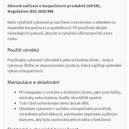
Obecné nařízení o bezpečnosti produktů (GPSR),
Regulation (EU) 2023/988
Naše rybářské vybavení je navrženo a testováno s ohledem na
maximální bezpečnost a spolehlivost. Při používání dbejte
následujících pokynů, abyste si rybaření užili bezpečně a bez
rizika.
Použití výrobků
Používejte vybavení výhradně k jeho určenému účelu – tedy k
rybolovu. Řiďte se doporučeními výrobce, která zajišťují optimální
výkon a bezpečnost.
Manipulace a skladování
Při manipulaci s ostrými a drobnými částmi, jako jsou háčky,
nástrahy nebo baterie, buďte obzvláště opatrní.
Tyto části uchovávejte mimo dosah dětí.
Skladujte vybavení v suchém a bezpečném prostředí,
chráněném před vlhkostí, extrémními teplotami a přímým
sluncem, aby byla zachována jeho kvalita a funkčnost.