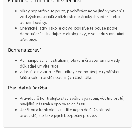
Elektrická a chemická bezpečnost
Nikdy nepoužívejte pruty, podběráky nebo jiné vybavení z
vodivých materiálů v blízkosti elektrických vedení nebo
během bouřky.
Chemické látky, jako je olovo, používejte pouze podle
doporučení a likvidujte je ekologicky, v souladu s místními
předpisy.
Ochrana zdraví
Po manipulaci s nástrahami, olovem či bateriemi si vždy
důkladně umyjte ruce.
Zabraňte riziku zranění – nikdy neomotávejte rybářskou
šňůru kolem prstů nebo jiných částí těla.
Pravidelná údržba
Pravidelně kontrolujte stav svého vybavení, včetně prutů,
navijáků, nástrah a spojovacích částí.
Údržbou a kontrolou zajistíte nejen delší životnost
produktů, ale také jejich bezpečný provoz.