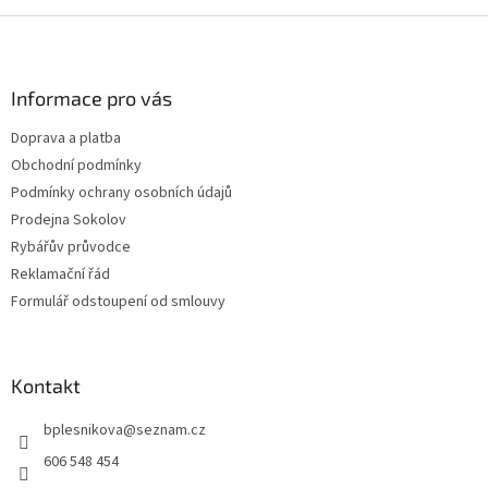
Z
á
p
a
Informace pro vás
t
Doprava a platba
í
Obchodní podmínky
Podmínky ochrany osobních údajů
Prodejna Sokolov
Rybářův průvodce
Reklamační řád
Formulář odstoupení od smlouvy
Kontakt
bplesnikova
@
seznam.cz
606 548 454