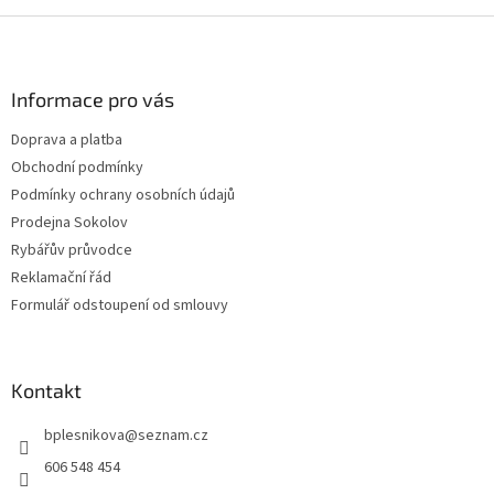
Z
á
p
a
Informace pro vás
t
Doprava a platba
í
Obchodní podmínky
Podmínky ochrany osobních údajů
Prodejna Sokolov
Rybářův průvodce
Reklamační řád
Formulář odstoupení od smlouvy
Kontakt
bplesnikova
@
seznam.cz
606 548 454