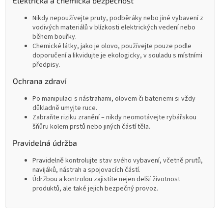
Elektrická a chemická bezpečnost
Nikdy nepoužívejte pruty, podběráky nebo jiné vybavení z
vodivých materiálů v blízkosti elektrických vedení nebo
během bouřky.
Chemické látky, jako je olovo, používejte pouze podle
doporučení a likvidujte je ekologicky, v souladu s místními
předpisy.
Ochrana zdraví
Po manipulaci s nástrahami, olovem či bateriemi si vždy
důkladně umyjte ruce.
Zabraňte riziku zranění – nikdy neomotávejte rybářskou
šňůru kolem prstů nebo jiných částí těla.
Pravidelná údržba
Pravidelně kontrolujte stav svého vybavení, včetně prutů,
navijáků, nástrah a spojovacích částí.
Údržbou a kontrolou zajistíte nejen delší životnost
produktů, ale také jejich bezpečný provoz.