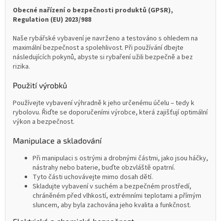
Obecné nařízení o bezpečnosti produktů (GPSR),
Regulation (EU) 2023/988
Naše rybářské vybavení je navrženo a testováno s ohledem na
maximální bezpečnost a spolehlivost. Při používání dbejte
následujících pokynů, abyste si rybaření užili bezpečně a bez
rizika.
Použití výrobků
Používejte vybavení výhradně k jeho určenému účelu – tedy k
rybolovu. Řiďte se doporučeními výrobce, která zajišťují optimální
výkon a bezpečnost.
Manipulace a skladování
Při manipulaci s ostrými a drobnými částmi, jako jsou háčky,
nástrahy nebo baterie, buďte obzvláště opatrní.
Tyto části uchovávejte mimo dosah dětí.
Skladujte vybavení v suchém a bezpečném prostředí,
chráněném před vlhkostí, extrémními teplotami a přímým
sluncem, aby byla zachována jeho kvalita a funkčnost.