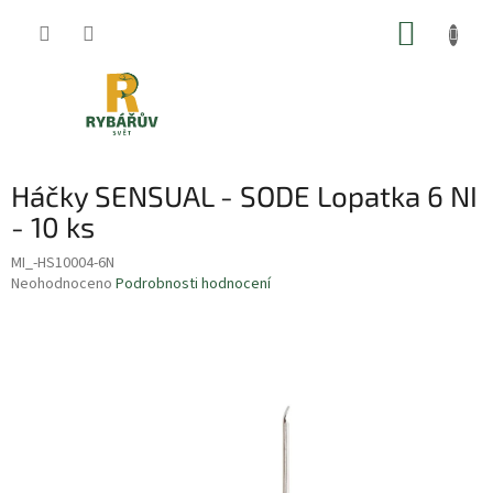
Přejít
NÁKUP
na
obsah
KOŠÍK
Háčky SENSUAL - SODE Lopatka 6 NI
- 10 ks
MI_-HS10004-6N
Průměrné
Neohodnoceno
Podrobnosti hodnocení
hodnocení
produktu
je
0,0
z
5
hvězdiček.