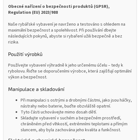
Obecné nařízení o bezpečnosti produktů (GPSR),
Regulation (EU) 2023/988
Naše rybářské vybavení je navrženo a testováno s ohledem na
maximální bezpečnost a spolehlivost. Při používání dbejte
následujících pokynů, abyste si rybaření užili bezpečně a bez
rizika.
Použití výrobků
Používejte vybavení výhradně k jeho určenému účelu – tedy k
rybolovu. Řiďte se doporučeními výrobce, která zajišťují optimální
výkon a bezpečnost.
Manipulace a skladování
Při manipulaci s ostrými a drobnými částmi, jako jsou háčky,
nástrahy nebo baterie, buďte obzvláště opatrní.
Tyto části uchovávejte mimo dosah dětí.
Skladujte vybavení v suchém a bezpečném prostředí,
chráněném před vlhkostí, extrémními teplotami a přímým
sluncem, aby byla zachována jeho kvalita a funkčnost.