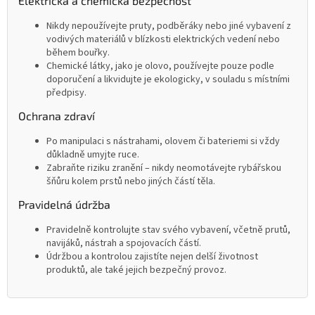
Elektrická a chemická bezpečnost
Nikdy nepoužívejte pruty, podběráky nebo jiné vybavení z
vodivých materiálů v blízkosti elektrických vedení nebo
během bouřky.
Chemické látky, jako je olovo, používejte pouze podle
doporučení a likvidujte je ekologicky, v souladu s místními
předpisy.
Ochrana zdraví
Po manipulaci s nástrahami, olovem či bateriemi si vždy
důkladně umyjte ruce.
Zabraňte riziku zranění – nikdy neomotávejte rybářskou
šňůru kolem prstů nebo jiných částí těla.
Pravidelná údržba
Pravidelně kontrolujte stav svého vybavení, včetně prutů,
navijáků, nástrah a spojovacích částí.
Údržbou a kontrolou zajistíte nejen delší životnost
produktů, ale také jejich bezpečný provoz.