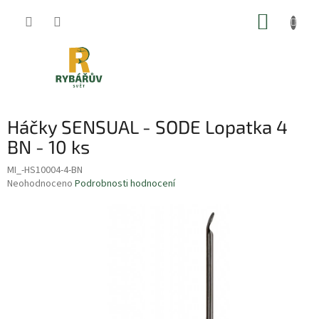
Přejít
NÁKUP
na
obsah
KOŠÍK
Háčky SENSUAL - SODE Lopatka 4
BN - 10 ks
MI_-HS10004-4-BN
Průměrné
Neohodnoceno
Podrobnosti hodnocení
hodnocení
produktu
je
0,0
z
5
hvězdiček.