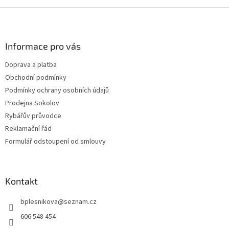
Z
á
p
a
Informace pro vás
t
Doprava a platba
í
Obchodní podmínky
Podmínky ochrany osobních údajů
Prodejna Sokolov
Rybářův průvodce
Reklamační řád
Formulář odstoupení od smlouvy
Kontakt
bplesnikova
@
seznam.cz
606 548 454