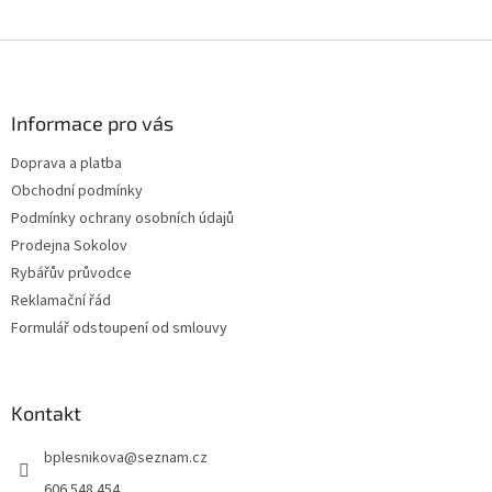
Z
á
p
a
Informace pro vás
t
Doprava a platba
í
Obchodní podmínky
Podmínky ochrany osobních údajů
Prodejna Sokolov
Rybářův průvodce
Reklamační řád
Formulář odstoupení od smlouvy
Kontakt
bplesnikova
@
seznam.cz
606 548 454