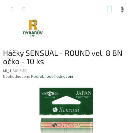
Přejít
NÁKUP
na
obsah
KOŠÍK
Háčky SENSUAL - ROUND vel. 8 BN
očko - 10 ks
MI_-HS012-8B
Průměrné
Neohodnoceno
Podrobnosti hodnocení
hodnocení
produktu
je
0,0
z
5
hvězdiček.