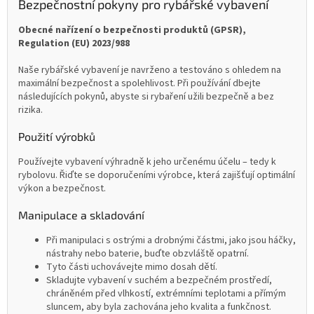
Bezpečnostní pokyny pro rybářské vybavení
Obecné nařízení o bezpečnosti produktů (GPSR),
Regulation (EU) 2023/988
Naše rybářské vybavení je navrženo a testováno s ohledem na
maximální bezpečnost a spolehlivost. Při používání dbejte
následujících pokynů, abyste si rybaření užili bezpečně a bez
rizika.
Použití výrobků
Používejte vybavení výhradně k jeho určenému účelu – tedy k
rybolovu. Řiďte se doporučeními výrobce, která zajišťují optimální
výkon a bezpečnost.
Manipulace a skladování
Při manipulaci s ostrými a drobnými částmi, jako jsou háčky,
nástrahy nebo baterie, buďte obzvláště opatrní.
Tyto části uchovávejte mimo dosah dětí.
Skladujte vybavení v suchém a bezpečném prostředí,
chráněném před vlhkostí, extrémními teplotami a přímým
sluncem, aby byla zachována jeho kvalita a funkčnost.