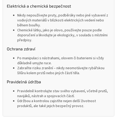
Elektrická a chemická bezpečnost
Nikdy nepoužívejte pruty, podběráky nebo jiné vybavení z
vodivých materiálů v blízkosti elektrických vedení nebo
během bouřky.
Chemické látky, jako je olovo, používejte pouze podle
doporučení a likvidujte je ekologicky, v souladu s místními
předpisy.
Ochrana zdraví
Po manipulaci s nástrahami, olovem či bateriemi si vždy
důkladně umyjte ruce.
Zabraňte riziku zranění – nikdy neomotávejte rybářskou
šňůru kolem prstů nebo jiných částí těla.
Pravidelná údržba
Pravidelně kontrolujte stav svého vybavení, včetně prutů,
navijáků, nástrah a spojovacích částí.
Údržbou a kontrolou zajistíte nejen delší životnost
produktů, ale také jejich bezpečný provoz.