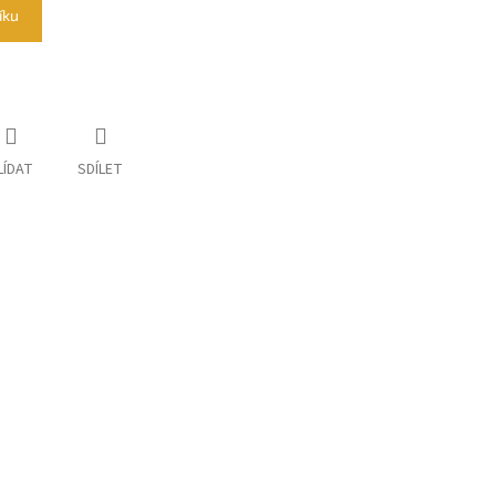
íku
LÍDAT
SDÍLET