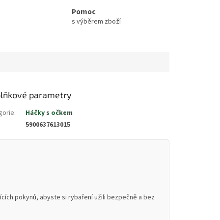
Pomoc
s výběrem zboží
lňkové parametry
gorie
:
Háčky s očkem
5900637613015
cích pokynů, abyste si rybaření užili bezpečně a bez