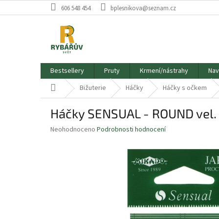
Přejít
606 548 454
bplesnikova@seznam.cz
na
obsah
Bestsellery
Pruty
Krmení/nástrahy
Nav
Domů
Bižuterie
Háčky
Háčky s očkem
Háčky SENSUAL - ROUND vel. 
Průměrné
Neohodnoceno
Podrobnosti hodnocení
hodnocení
produktu
je
0,0
z
5
hvězdiček.