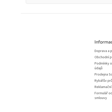
Z
á
p
a
t
Informac
í
Doprava a p
Obchodní 
Podmínky o
údajů
Prodejna S
Rybářův pr
Reklamační
Formulář o
smlouvy