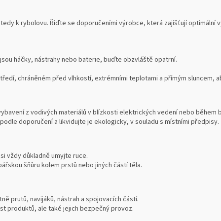
tedy k rybolovu. Řiďte se doporučeními výrobce, která zajišťují optimální
 jsou háčky, nástrahy nebo baterie, buďte obzvláště opatrní.
edí, chráněném před vlhkostí, extrémními teplotami a přímým sluncem, aby
vybavení z vodivých materiálů v blízkosti elektrických vedení nebo během 
podle doporučení a likvidujte je ekologicky, v souladu s místními předpisy.
 si vždy důkladně umyjte ruce.
ářskou šňůru kolem prstů nebo jiných částí těla.
ně prutů, navijáků, nástrah a spojovacích částí.
ost produktů, ale také jejich bezpečný provoz.