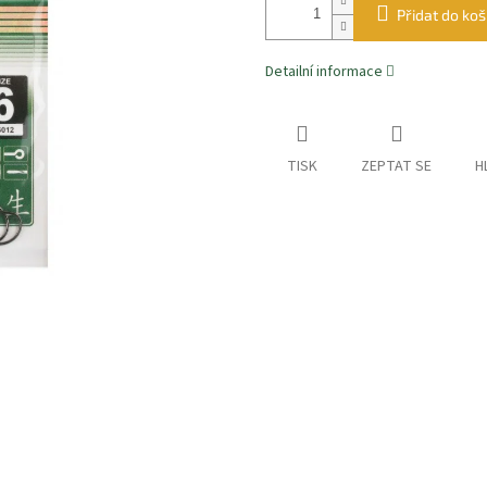
Přidat do koš
Detailní informace
TISK
ZEPTAT SE
H