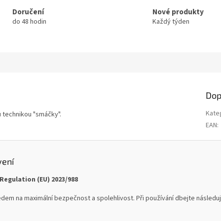
Doručení
Nové produkty
do 48 hodin
Každý týden
Dop
Kate
ů technikou "smáčky".
EAN
:
vení
Regulation (EU) 2023/988
dem na maximální bezpečnost a spolehlivost. Při používání dbejte následují