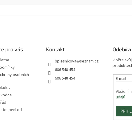
e pro vás
Kontakt
Odebíra
latba
Vložte svů
bplesnikova
@
seznam.cz
produktech
podmínky
606 548 454
chrany osobních
606 548 454
E-mail
okolov
Vložením
ůvodce
údajů
 řád
dstoupení od
PŘIHL