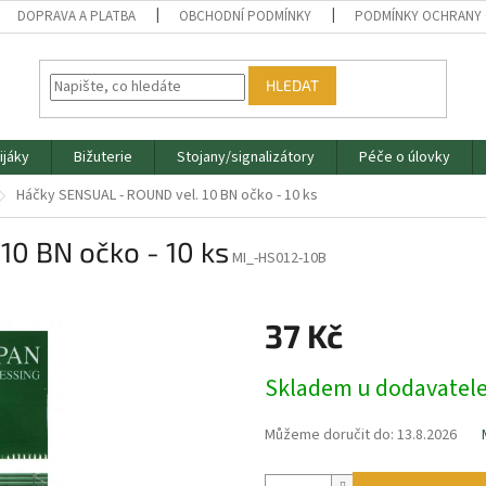
DOPRAVA A PLATBA
OBCHODNÍ PODMÍNKY
PODMÍNKY OCHRANY 
HLEDAT
ijáky
Bižuterie
Stojany/signalizátory
Péče o úlovky
Háčky SENSUAL - ROUND vel. 10 BN očko - 10 ks
10 BN očko - 10 ks
MI_-HS012-10B
37 Kč
Měrná
Skladem u dodavatel
cena:
Můžeme doručit do:
13.8.2026