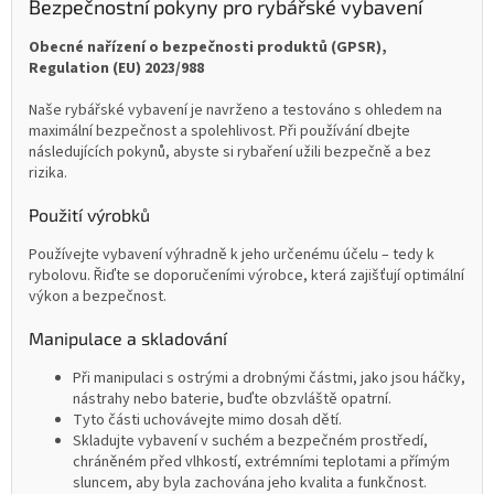
Bezpečnostní pokyny pro rybářské vybavení
Obecné nařízení o bezpečnosti produktů (GPSR),
Regulation (EU) 2023/988
Naše rybářské vybavení je navrženo a testováno s ohledem na
maximální bezpečnost a spolehlivost. Při používání dbejte
následujících pokynů, abyste si rybaření užili bezpečně a bez
rizika.
Použití výrobků
Používejte vybavení výhradně k jeho určenému účelu – tedy k
rybolovu. Řiďte se doporučeními výrobce, která zajišťují optimální
výkon a bezpečnost.
Manipulace a skladování
Při manipulaci s ostrými a drobnými částmi, jako jsou háčky,
nástrahy nebo baterie, buďte obzvláště opatrní.
Tyto části uchovávejte mimo dosah dětí.
Skladujte vybavení v suchém a bezpečném prostředí,
chráněném před vlhkostí, extrémními teplotami a přímým
sluncem, aby byla zachována jeho kvalita a funkčnost.