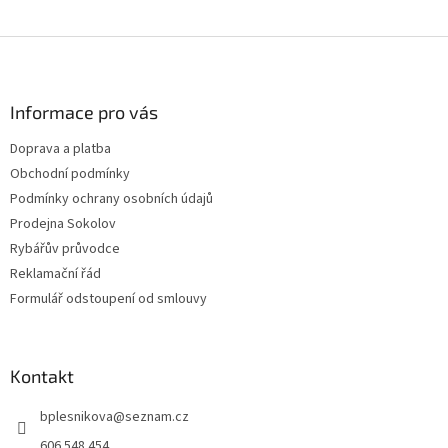
Z
á
p
a
Informace pro vás
t
Doprava a platba
í
Obchodní podmínky
Podmínky ochrany osobních údajů
Prodejna Sokolov
Rybářův průvodce
Reklamační řád
Formulář odstoupení od smlouvy
Kontakt
bplesnikova
@
seznam.cz
606 548 454