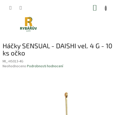
Přejít
NÁKUP
na
obsah
KOŠÍK
Háčky SENSUAL - DAISHI vel. 4 G - 10
ks očko
MI_-HS013-4G
Průměrné
Neohodnoceno
Podrobnosti hodnocení
hodnocení
produktu
je
0,0
z
5
hvězdiček.