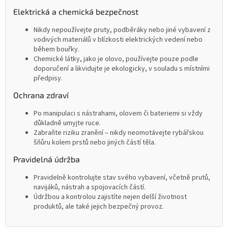
Elektrická a chemická bezpečnost
Nikdy nepoužívejte pruty, podběráky nebo jiné vybavení z
vodivých materiálů v blízkosti elektrických vedení nebo
během bouřky.
Chemické látky, jako je olovo, používejte pouze podle
doporučení a likvidujte je ekologicky, v souladu s místními
předpisy.
Ochrana zdraví
Po manipulaci s nástrahami, olovem či bateriemi si vždy
důkladně umyjte ruce.
Zabraňte riziku zranění – nikdy neomotávejte rybářskou
šňůru kolem prstů nebo jiných částí těla.
Pravidelná údržba
Pravidelně kontrolujte stav svého vybavení, včetně prutů,
navijáků, nástrah a spojovacích částí.
Údržbou a kontrolou zajistíte nejen delší životnost
produktů, ale také jejich bezpečný provoz.