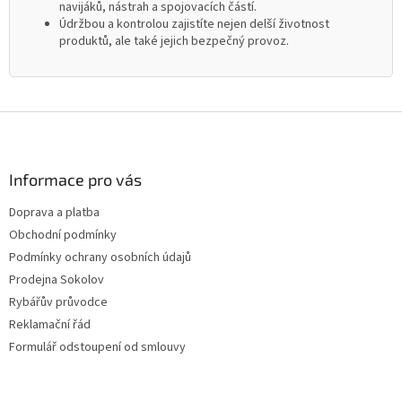
navijáků, nástrah a spojovacích částí.
Údržbou a kontrolou zajistíte nejen delší životnost
produktů, ale také jejich bezpečný provoz.
Z
á
p
a
Informace pro vás
t
Doprava a platba
í
Obchodní podmínky
Podmínky ochrany osobních údajů
Prodejna Sokolov
Rybářův průvodce
Reklamační řád
Formulář odstoupení od smlouvy