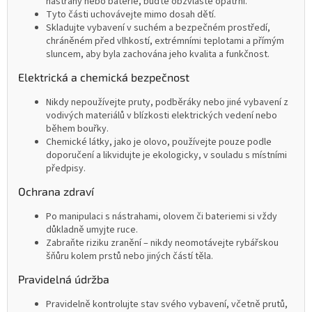
nástrahy nebo baterie, buďte obzvláště opatrní.
Tyto části uchovávejte mimo dosah dětí.
Skladujte vybavení v suchém a bezpečném prostředí,
chráněném před vlhkostí, extrémními teplotami a přímým
sluncem, aby byla zachována jeho kvalita a funkčnost.
Elektrická a chemická bezpečnost
Nikdy nepoužívejte pruty, podběráky nebo jiné vybavení z
vodivých materiálů v blízkosti elektrických vedení nebo
během bouřky.
Chemické látky, jako je olovo, používejte pouze podle
doporučení a likvidujte je ekologicky, v souladu s místními
předpisy.
Ochrana zdraví
Po manipulaci s nástrahami, olovem či bateriemi si vždy
důkladně umyjte ruce.
Zabraňte riziku zranění – nikdy neomotávejte rybářskou
šňůru kolem prstů nebo jiných částí těla.
Pravidelná údržba
Pravidelně kontrolujte stav svého vybavení, včetně prutů,