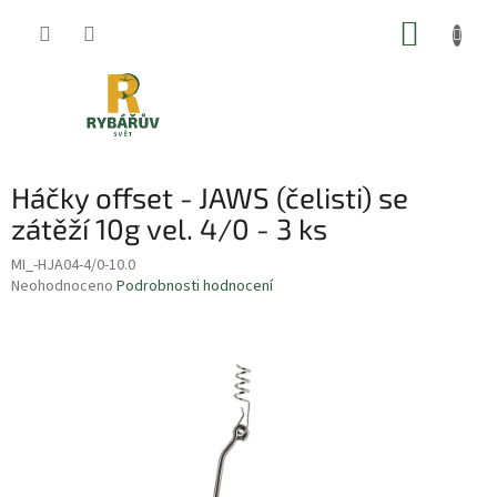
Přejít
NÁKUP
na
obsah
KOŠÍK
Háčky offset - JAWS (čelisti) se
zátěží 10g vel. 4/0 - 3 ks
MI_-HJA04-4/0-10.0
Průměrné
Neohodnoceno
Podrobnosti hodnocení
hodnocení
produktu
je
0,0
z
5
hvězdiček.