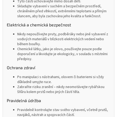
Tyto části uchovávejte mimo dosah dětí.
Skladujte vybavení v suchém a bezpečném prostředí,
chráněném před vlhkostí, extrémními teplotami a přímým
sluncem, aby byla zachována jeho kvalita a funkčnost.
Elektrická a chemická bezpečnost
Nikdy nepoužívejte pruty, podběráky nebo jiné vybavení z
vodivých materiálů v blízkosti elektrických vedení nebo
během bouřky.
Chemické látky, jako je olovo, používejte pouze podle
doporučení a likvidujte je ekologicky, v souladu s místními
předpisy.
Ochrana zdraví
Po manipulaci s nástrahami, olovem či bateriemi si vždy
důkladně umyjte ruce.
Zabraňte riziku zranění – nikdy neomotávejte rybářskou
šňůru kolem prstů nebo jiných částí těla.
Pravidelná údržba
Pravidelně kontrolujte stav svého vybavení, včetně prutů,
navijáků, nástrah a spojovacích částí.