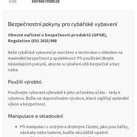
EAN
:
6939067098528
Bezpečnostní pokyny pro rybářské vybavení
Obecné nařízení o bezpečnosti produktů (GPSR),
Regulation (EU) 2023/988
Naše rybářské vybavení je navrženo a testováno s ohledem na
maximální bezpečnost a spolehlivost. Při používání dbejte
následujících pokynů, abyste si rybaření užili bezpečně a bez
rizika.
Použití výrobků
Používejte vybavení výhradně k jeho určenému účelu – tedy k
rybolovu. Řiďte se doporučeními výrobce, která zajišťují optimální
výkon a bezpečnost.
Manipulace a skladování
Při manipulaci s ostrými a drobnými částmi, jako jsou háčky,
nástrahy nebo baterie, buďte obzvláště opatrní.