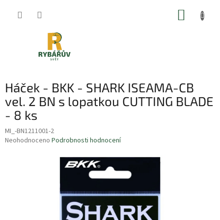
Přejít
NÁKUP
na
obsah
KOŠÍK
Háček - BKK - SHARK ISEAMA-CB
vel. 2 BN s lopatkou CUTTING BLADE
- 8 ks
MI_-BN1211001-2
Průměrné
Neohodnoceno
Podrobnosti hodnocení
hodnocení
produktu
je
0,0
z
5
hvězdiček.