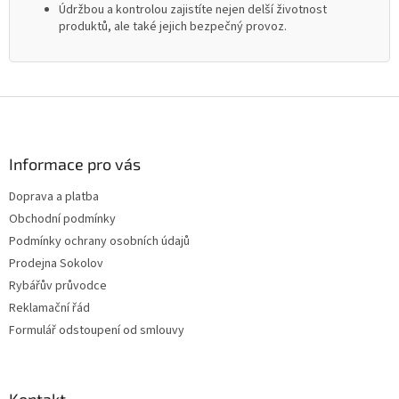
Údržbou a kontrolou zajistíte nejen delší životnost
produktů, ale také jejich bezpečný provoz.
Z
á
p
a
Informace pro vás
t
Doprava a platba
í
Obchodní podmínky
Podmínky ochrany osobních údajů
Prodejna Sokolov
Rybářův průvodce
Reklamační řád
Formulář odstoupení od smlouvy