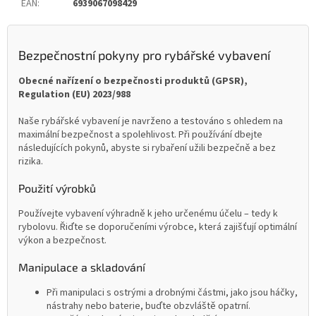
EAN
:
6939067098429
Bezpečnostní pokyny pro rybářské vybavení
Obecné nařízení o bezpečnosti produktů (GPSR),
Regulation (EU) 2023/988
Naše rybářské vybavení je navrženo a testováno s ohledem na
maximální bezpečnost a spolehlivost. Při používání dbejte
následujících pokynů, abyste si rybaření užili bezpečně a bez
rizika.
Použití výrobků
Používejte vybavení výhradně k jeho určenému účelu – tedy k
rybolovu. Řiďte se doporučeními výrobce, která zajišťují optimální
výkon a bezpečnost.
Manipulace a skladování
Při manipulaci s ostrými a drobnými částmi, jako jsou háčky,
nástrahy nebo baterie, buďte obzvláště opatrní.