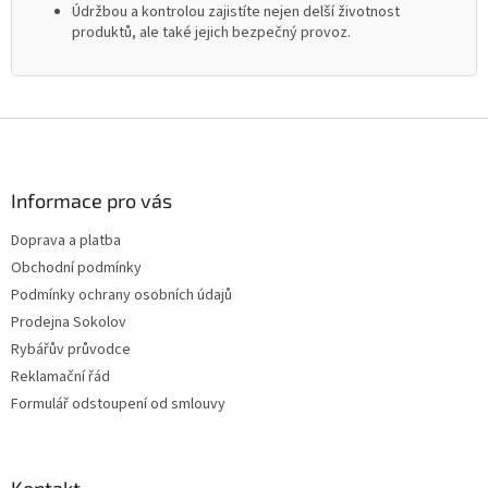
Údržbou a kontrolou zajistíte nejen delší životnost
produktů, ale také jejich bezpečný provoz.
Z
á
p
a
Informace pro vás
t
Doprava a platba
í
Obchodní podmínky
Podmínky ochrany osobních údajů
Prodejna Sokolov
Rybářův průvodce
Reklamační řád
Formulář odstoupení od smlouvy