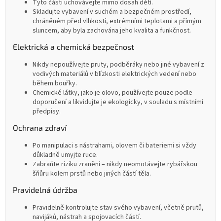
Tyto části uchovávejte mimo dosah dětí.
Skladujte vybavení v suchém a bezpečném prostředí,
chráněném před vlhkostí, extrémními teplotami a přímým
sluncem, aby byla zachována jeho kvalita a funkčnost.
Elektrická a chemická bezpečnost
Nikdy nepoužívejte pruty, podběráky nebo jiné vybavení z
vodivých materiálů v blízkosti elektrických vedení nebo
během bouřky.
Chemické látky, jako je olovo, používejte pouze podle
doporučení a likvidujte je ekologicky, v souladu s místními
předpisy.
Ochrana zdraví
Po manipulaci s nástrahami, olovem či bateriemi si vždy
důkladně umyjte ruce.
Zabraňte riziku zranění – nikdy neomotávejte rybářskou
šňůru kolem prstů nebo jiných částí těla.
Pravidelná údržba
Pravidelně kontrolujte stav svého vybavení, včetně prutů,
navijáků, nástrah a spojovacích částí.