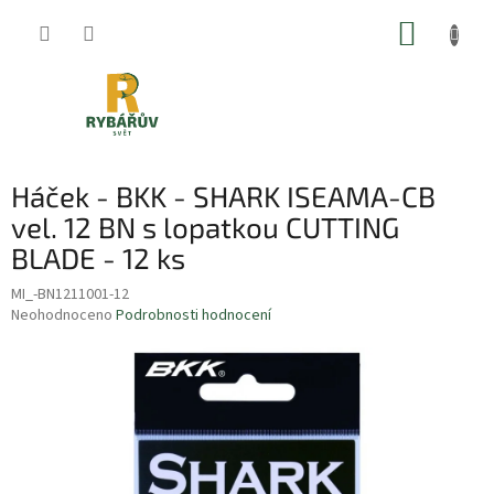
Přejít
NÁKUP
na
obsah
KOŠÍK
Háček - BKK - SHARK ISEAMA-CB
vel. 12 BN s lopatkou CUTTING
BLADE - 12 ks
MI_-BN1211001-12
Průměrné
Neohodnoceno
Podrobnosti hodnocení
hodnocení
produktu
je
0,0
z
5
hvězdiček.