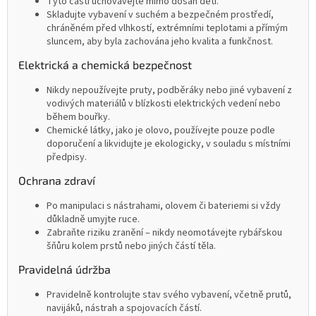
Tyto části uchovávejte mimo dosah dětí.
Skladujte vybavení v suchém a bezpečném prostředí,
chráněném před vlhkostí, extrémními teplotami a přímým
sluncem, aby byla zachována jeho kvalita a funkčnost.
Elektrická a chemická bezpečnost
Nikdy nepoužívejte pruty, podběráky nebo jiné vybavení z
vodivých materiálů v blízkosti elektrických vedení nebo
během bouřky.
Chemické látky, jako je olovo, používejte pouze podle
doporučení a likvidujte je ekologicky, v souladu s místními
předpisy.
Ochrana zdraví
Po manipulaci s nástrahami, olovem či bateriemi si vždy
důkladně umyjte ruce.
Zabraňte riziku zranění – nikdy neomotávejte rybářskou
šňůru kolem prstů nebo jiných částí těla.
Pravidelná údržba
Pravidelně kontrolujte stav svého vybavení, včetně prutů,
navijáků, nástrah a spojovacích částí.