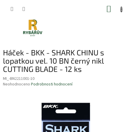
Přejít
NÁKUP
na
obsah
KOŠÍK
Háček - BKK - SHARK CHINU s
lopatkou vel. 10 BN černý nikl
CUTTING BLADE - 12 ks
MI_-BN2211001-10
Průměrné
Neohodnoceno
Podrobnosti hodnocení
hodnocení
produktu
je
0,0
z
5
hvězdiček.