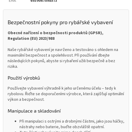
EAN
:
6939067098573
Bezpečnostní pokyny pro rybářské vybavení
Obecné nařízení o bezpečnosti produktů (GPSR),
Regulation (EU) 2023/988
Naše rybářské vybavení je navrženo a testováno s ohledem na
maximální bezpečnost a spolehlivost. Při používání dbejte
následujících pokynů, abyste si rybaření užili bezpečně a bez
rizika.
Použití výrobků
Používejte vybavení výhradně k jeho určenému účelu – tedy k
rybolovu. Řiďte se doporučeními výrobce, která zajišťují optimální
výkon a bezpečnost.
Manipulace a skladování
Při manipulaci s ostrými a drobnými částmi, jako jsou háčky,
nástrahy nebo baterie, buďte obzvláště opatrní.