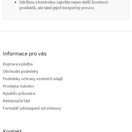
Údržbou a kontrolou zajistíte nejen delší životnost
produktů, ale také jejich bezpečný provoz.
Z
á
p
a
Informace pro vás
t
Doprava a platba
í
Obchodní podmínky
Podmínky ochrany osobních údajů
Prodejna Sokolov
Rybářův průvodce
Reklamační řád
Formulář odstoupení od smlouvy
Kontakt