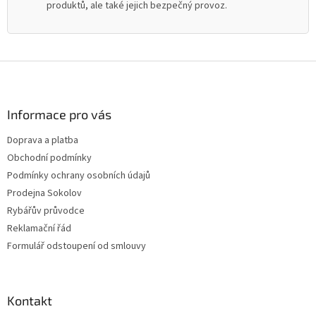
produktů, ale také jejich bezpečný provoz.
Z
á
p
a
Informace pro vás
t
Doprava a platba
í
Obchodní podmínky
Podmínky ochrany osobních údajů
Prodejna Sokolov
Rybářův průvodce
Reklamační řád
Formulář odstoupení od smlouvy
Kontakt