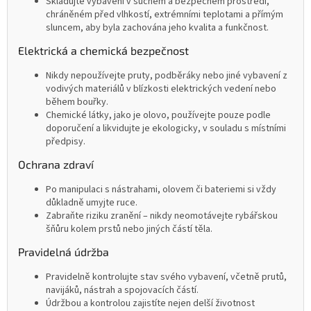
Skladujte vybavení v suchém a bezpečném prostředí,
chráněném před vlhkostí, extrémními teplotami a přímým
sluncem, aby byla zachována jeho kvalita a funkčnost.
Elektrická a chemická bezpečnost
Nikdy nepoužívejte pruty, podběráky nebo jiné vybavení z
vodivých materiálů v blízkosti elektrických vedení nebo
během bouřky.
Chemické látky, jako je olovo, používejte pouze podle
doporučení a likvidujte je ekologicky, v souladu s místními
předpisy.
Ochrana zdraví
Po manipulaci s nástrahami, olovem či bateriemi si vždy
důkladně umyjte ruce.
Zabraňte riziku zranění – nikdy neomotávejte rybářskou
šňůru kolem prstů nebo jiných částí těla.
Pravidelná údržba
Pravidelně kontrolujte stav svého vybavení, včetně prutů,
navijáků, nástrah a spojovacích částí.
Údržbou a kontrolou zajistíte nejen delší životnost