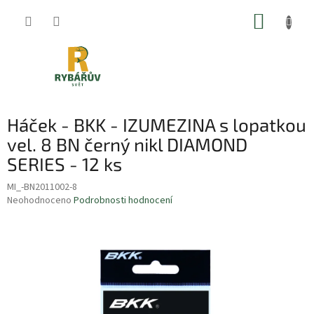
Přejít
NÁKUP
na
obsah
KOŠÍK
Háček - BKK - IZUMEZINA s lopatkou
vel. 8 BN černý nikl DIAMOND
SERIES - 12 ks
MI_-BN2011002-8
Průměrné
Neohodnoceno
Podrobnosti hodnocení
hodnocení
produktu
je
0,0
z
5
hvězdiček.