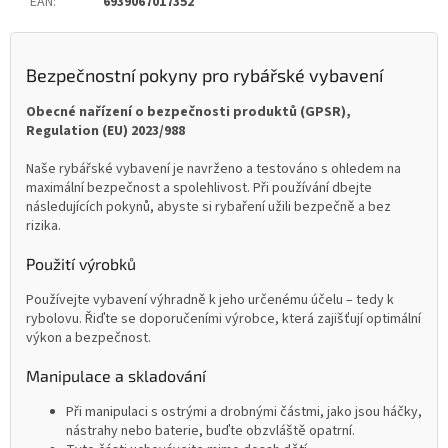
EAN
:
6939067017352
Bezpečnostní pokyny pro rybářské vybavení
Obecné nařízení o bezpečnosti produktů (GPSR),
Regulation (EU) 2023/988
Naše rybářské vybavení je navrženo a testováno s ohledem na
maximální bezpečnost a spolehlivost. Při používání dbejte
následujících pokynů, abyste si rybaření užili bezpečně a bez
rizika.
Použití výrobků
Používejte vybavení výhradně k jeho určenému účelu – tedy k
rybolovu. Řiďte se doporučeními výrobce, která zajišťují optimální
výkon a bezpečnost.
Manipulace a skladování
Při manipulaci s ostrými a drobnými částmi, jako jsou háčky,
nástrahy nebo baterie, buďte obzvláště opatrní.