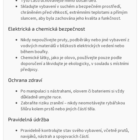
Tyto části uchovávejte mimo dosah dětí.
Skladujte vybavení v suchém a bezpečném prostředí,
chráněném před vlhkostí, extrémními teplotami a přímým
sluncem, aby byla zachována jeho kvalita a funkčnost.
Elektrická a chemická bezpečnost
Nikdy nepoužívejte pruty, podběráky nebo jiné vybavení z
vodivých materiálů v blízkosti elektrických vedení nebo
během bouřky.
Chemické látky, jako je olovo, používejte pouze podle
doporučení a likvidujte je ekologicky, v souladu s místními
předpisy.
Ochrana zdraví
Po manipulaci s nástrahami, olovem či bateriemi si vždy
důkladně umyjte ruce.
Zabraňte riziku zranění – nikdy neomotávejte rybářskou
šňůru kolem prstů nebo jiných částí těla.
Pravidelná údržba
Pravidelně kontrolujte stav svého vybavení, včetně prutů,
navijáků, nástrah a spojovacích částí.