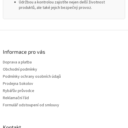
Údržbou a kontrolou zajistíte nejen delší životnost
produktů, ale také jejich bezpečný provoz.
Z
á
p
a
Informace pro vás
t
Doprava a platba
í
Obchodní podmínky
Podmínky ochrany osobních údajů
Prodejna Sokolov
Rybářův průvodce
Reklamační řád
Formulář odstoupení od smlouvy
Kontakt