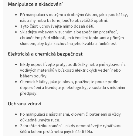
Manipulace a skladování
Při manipulaci s ostrými a drobnými částmi, jako jsou háčky,
nástrahy nebo baterie, buďte obzvláště opatrní.
Tyto části uchovávejte mimo dosah dětí.
Skladujte vybavení v suchém a bezpečném prostředí,
chráněném před vlhkostí, extrémními teplotami a přímým
sluncem, aby byla zachována jeho kvalita a funkčnost.
Elektrická a chemická bezpečnost
Nikdy nepoužívejte pruty, podběráky nebo jiné vybavení z
vodivých materiálů v blízkosti elektrických vedení nebo
během bouřky.
Chemické látky, jako je olovo, používejte pouze podle
doporučení a likvidujte je ekologicky, v souladu s místními
předpisy.
Ochrana zdraví
Po manipulaci s nástrahami, olovem či bateriemi si vždy
důkladně umyjte ruce.
Zabraňte riziku zranění – nikdy neomotávejte rybářskou
šňůru kolem prstů nebo jiných částí těla.