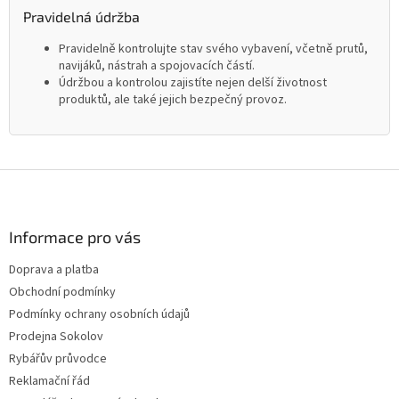
Pravidelná údržba
Pravidelně kontrolujte stav svého vybavení, včetně prutů,
navijáků, nástrah a spojovacích částí.
Údržbou a kontrolou zajistíte nejen delší životnost
produktů, ale také jejich bezpečný provoz.
Z
á
p
a
Informace pro vás
t
Doprava a platba
í
Obchodní podmínky
Podmínky ochrany osobních údajů
Prodejna Sokolov
Rybářův průvodce
Reklamační řád