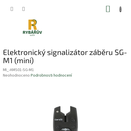
Přejít
NÁKUP
na
obsah
KOŠÍK
Elektronický signalizátor záběru SG-
M1 (mini)
MI_-AMS01-SG-M1
Průměrné
Neohodnoceno
Podrobnosti hodnocení
hodnocení
produktu
je
0,0
z
5
hvězdiček.