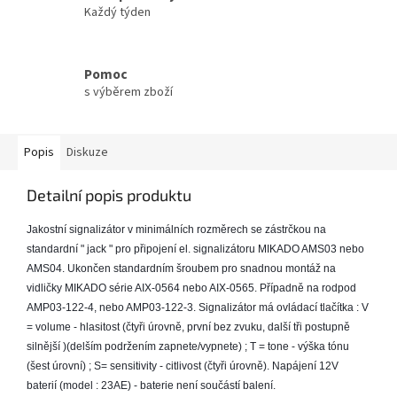
Každý týden
Pomoc
s výběrem zboží
Popis
Diskuze
Detailní popis produktu
Jakostní signalizátor v minimálních rozměrech se zástrčkou na 
standardní " jack " pro připojení el. signalizátoru MIKADO AMS03 nebo 
AMS04. Ukončen standardním šroubem pro snadnou montáž na 
vidličky MIKADO série AIX-0564 nebo AIX-0565. Případně na rodpod 
AMP03-122-4, nebo AMP03-122-3. Signalizátor má ovládací tlačítka : V 
= volume - hlasitost (čtyři úrovně, první bez zvuku, další tři postupně 
silnější )(delším podržením zapnete/vypnete) ; T = tone - výška tónu 
(šest úrovní) ; S= sensitivity - citlivost (čtyři úrovně). Napájení 12V 
baterií (model : 23AE) - baterie není součástí balení. 