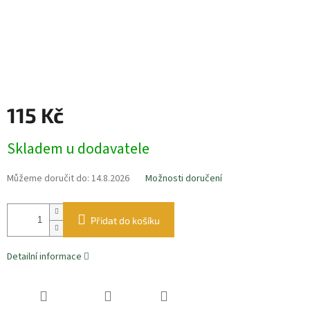
115 Kč
Měrná
Skladem u dodavatele
cena:
Můžeme doručit do:
14.8.2026
Možnosti doručení
Přidat do košíku
Detailní informace