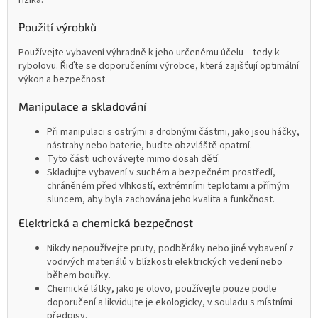
rizika.
Použití výrobků
Používejte vybavení výhradně k jeho určenému účelu – tedy k
rybolovu. Řiďte se doporučeními výrobce, která zajišťují optimální
výkon a bezpečnost.
Manipulace a skladování
Při manipulaci s ostrými a drobnými částmi, jako jsou háčky,
nástrahy nebo baterie, buďte obzvláště opatrní.
Tyto části uchovávejte mimo dosah dětí.
Skladujte vybavení v suchém a bezpečném prostředí,
chráněném před vlhkostí, extrémními teplotami a přímým
sluncem, aby byla zachována jeho kvalita a funkčnost.
Elektrická a chemická bezpečnost
Nikdy nepoužívejte pruty, podběráky nebo jiné vybavení z
vodivých materiálů v blízkosti elektrických vedení nebo
během bouřky.
Chemické látky, jako je olovo, používejte pouze podle
doporučení a likvidujte je ekologicky, v souladu s místními
předpisy.