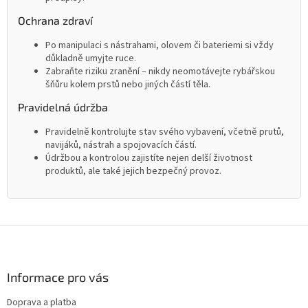
Ochrana zdraví
Po manipulaci s nástrahami, olovem či bateriemi si vždy
důkladně umyjte ruce.
Zabraňte riziku zranění – nikdy neomotávejte rybářskou
šňůru kolem prstů nebo jiných částí těla.
Pravidelná údržba
Pravidelně kontrolujte stav svého vybavení, včetně prutů,
navijáků, nástrah a spojovacích částí.
Údržbou a kontrolou zajistíte nejen delší životnost
produktů, ale také jejich bezpečný provoz.
Z
á
p
a
Informace pro vás
t
Doprava a platba
í