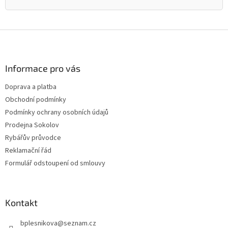
Z
á
p
a
Informace pro vás
t
Doprava a platba
í
Obchodní podmínky
Podmínky ochrany osobních údajů
Prodejna Sokolov
Rybářův průvodce
Reklamační řád
Formulář odstoupení od smlouvy
Kontakt
bplesnikova
@
seznam.cz