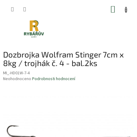
Přejít
NÁKUP
na
obsah
KOŠÍK
Dozbrojka Wolfram Stinger 7cm x
8kg / trojhák č. 4 - bal.2ks
MI_-HD01W-7-4
Průměrné
Neohodnoceno
Podrobnosti hodnocení
hodnocení
produktu
je
0,0
z
5
hvězdiček.