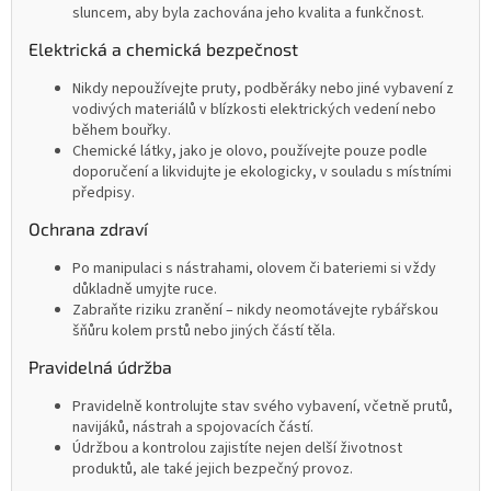
sluncem, aby byla zachována jeho kvalita a funkčnost.
Elektrická a chemická bezpečnost
Nikdy nepoužívejte pruty, podběráky nebo jiné vybavení z
vodivých materiálů v blízkosti elektrických vedení nebo
během bouřky.
Chemické látky, jako je olovo, používejte pouze podle
doporučení a likvidujte je ekologicky, v souladu s místními
předpisy.
Ochrana zdraví
Po manipulaci s nástrahami, olovem či bateriemi si vždy
důkladně umyjte ruce.
Zabraňte riziku zranění – nikdy neomotávejte rybářskou
šňůru kolem prstů nebo jiných částí těla.
Pravidelná údržba
Pravidelně kontrolujte stav svého vybavení, včetně prutů,
navijáků, nástrah a spojovacích částí.
Údržbou a kontrolou zajistíte nejen delší životnost
produktů, ale také jejich bezpečný provoz.