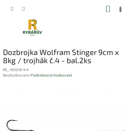
Přejít
NÁKUP
na
obsah
KOŠÍK
Dozbrojka Wolfram Stinger 9cm x
8kg / trojhák č.4 - bal.2ks
MI_-HD01W-9-4
Průměrné
Neohodnoceno
Podrobnosti hodnocení
hodnocení
produktu
je
0,0
z
5
hvězdiček.