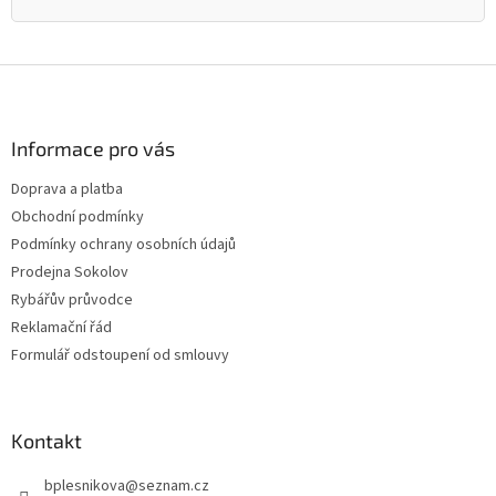
Z
á
p
a
Informace pro vás
t
Doprava a platba
í
Obchodní podmínky
Podmínky ochrany osobních údajů
Prodejna Sokolov
Rybářův průvodce
Reklamační řád
Formulář odstoupení od smlouvy
Kontakt
bplesnikova
@
seznam.cz