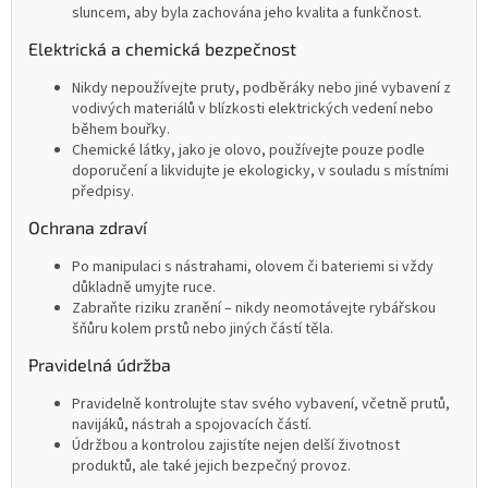
sluncem, aby byla zachována jeho kvalita a funkčnost.
Elektrická a chemická bezpečnost
Nikdy nepoužívejte pruty, podběráky nebo jiné vybavení z
vodivých materiálů v blízkosti elektrických vedení nebo
během bouřky.
Chemické látky, jako je olovo, používejte pouze podle
doporučení a likvidujte je ekologicky, v souladu s místními
předpisy.
Ochrana zdraví
Po manipulaci s nástrahami, olovem či bateriemi si vždy
důkladně umyjte ruce.
Zabraňte riziku zranění – nikdy neomotávejte rybářskou
šňůru kolem prstů nebo jiných částí těla.
Pravidelná údržba
Pravidelně kontrolujte stav svého vybavení, včetně prutů,
navijáků, nástrah a spojovacích částí.
Údržbou a kontrolou zajistíte nejen delší životnost
produktů, ale také jejich bezpečný provoz.