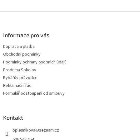
Z
á
p
a
Informace pro vás
t
Doprava a platba
í
Obchodní podmínky
Podmínky ochrany osobních údajů
Prodejna Sokolov
Rybářův průvodce
Reklamační řád
Formulář odstoupení od smlouvy
Kontakt
bplesnikova
@
seznam.cz
606 548 454