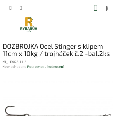
Přejít
NÁKUP
na
obsah
KOŠÍK
DOZBROJKA Ocel Stinger s klipem
11cm x 10kg / trojháček č.2 -bal.2ks
MI_-HD02S-11-2
Průměrné
Neohodnoceno
Podrobnosti hodnocení
hodnocení
produktu
je
0,0
z
5
hvězdiček.