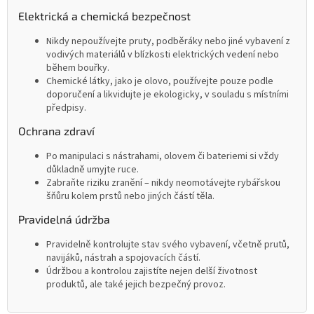
Elektrická a chemická bezpečnost
Nikdy nepoužívejte pruty, podběráky nebo jiné vybavení z
vodivých materiálů v blízkosti elektrických vedení nebo
během bouřky.
Chemické látky, jako je olovo, používejte pouze podle
doporučení a likvidujte je ekologicky, v souladu s místními
předpisy.
Ochrana zdraví
Po manipulaci s nástrahami, olovem či bateriemi si vždy
důkladně umyjte ruce.
Zabraňte riziku zranění – nikdy neomotávejte rybářskou
šňůru kolem prstů nebo jiných částí těla.
Pravidelná údržba
Pravidelně kontrolujte stav svého vybavení, včetně prutů,
navijáků, nástrah a spojovacích částí.
Údržbou a kontrolou zajistíte nejen delší životnost
produktů, ale také jejich bezpečný provoz.