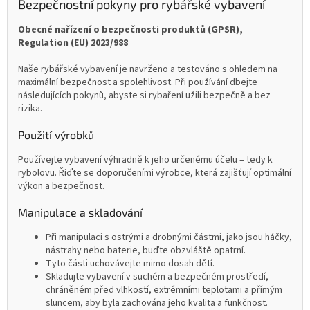
Bezpečnostní pokyny pro rybářské vybavení
Obecné nařízení o bezpečnosti produktů (GPSR),
Regulation (EU) 2023/988
Naše rybářské vybavení je navrženo a testováno s ohledem na
maximální bezpečnost a spolehlivost. Při používání dbejte
následujících pokynů, abyste si rybaření užili bezpečně a bez
rizika.
Použití výrobků
Používejte vybavení výhradně k jeho určenému účelu – tedy k
rybolovu. Řiďte se doporučeními výrobce, která zajišťují optimální
výkon a bezpečnost.
Manipulace a skladování
Při manipulaci s ostrými a drobnými částmi, jako jsou háčky,
nástrahy nebo baterie, buďte obzvláště opatrní.
Tyto části uchovávejte mimo dosah dětí.
Skladujte vybavení v suchém a bezpečném prostředí,
chráněném před vlhkostí, extrémními teplotami a přímým
sluncem, aby byla zachována jeho kvalita a funkčnost.